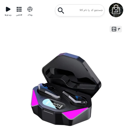
وبلاگ
کالکشن
ویدئوها
۳