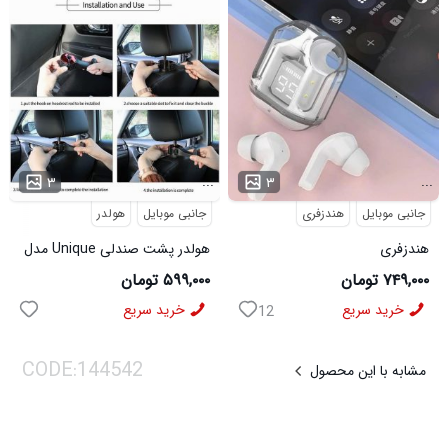
...
...
۳
۳
جانبی موبایل
هندزفری
جانبی موبایل
هولدر
هندزفری
هولدر پشت صندلی Unique مدل
بلوتوثیUltrapods_Max مدل
3570
۷۴۹,۰۰۰ تومان
۵۹۹,۰۰۰ تومان
3574
خرید سریع
خرید سریع
12
مشابه با این محصول