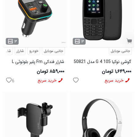
...
۳
۳
جانبی موبایل
جانبی موبایل
خودرو
شارژر
شارژر ف
گوشی نوکیا 105 4 G مدل 50821
شارژر فندکی Fm پلیر بلوتوثی L
05 مدل 50820
۱,۶۴۹,۰۰۰ تومان
۸۵۹,۰۰۰ تومان
خرید سریع
خرید سریع
6