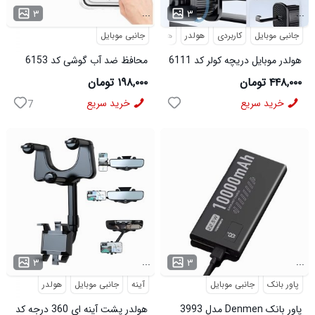
...
...
۳
۳
جانبی موبایل
کاربردی
هولدر
هولدر موبایل
جانبی موبایل
هولدر موبایل دریچه کولر کد 6111
محافظ ضد آب گوشی کد 6153
۴۴۸,۰۰۰ تومان
۱۹۸,۰۰۰ تومان
خرید سریع
خرید سریع
7
...
...
۳
۳
پاور بانک
جانبی موبایل
آینه
جانبی موبایل
هولدر
پاور بانک Denmen مدل 3993
هولدر پشت آینه ای 360 درجه کد