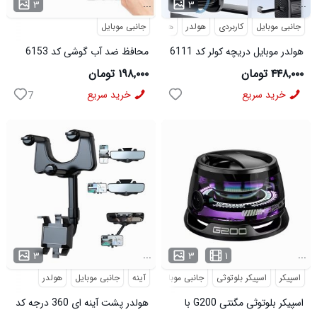
...
...
۳
۳
جانبی موبایل
کاربردی
هولدر
هولدر موبایل
جانبی موبایل
هولدر موبایل دریچه کولر کد 6111
محافظ ضد آب گوشی کد 6153
۴۴۸,۰۰۰ تومان
۱۹۸,۰۰۰ تومان
خرید سریع
خرید سریع
7
...
...
۳
۳
۱
اسپیکر
اسپیکر بلوتوثی
جانبی موبایل
آینه
دیجیتال
جانبی موبایل
هولدر
اسپیکر بلوتوثی مگنتی G200 با
هولدر پشت آینه ای 360 درجه کد