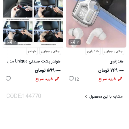
...
...
۳
۳
جانبی موبایل
هندزفری
جانبی موبایل
هولدر
هندزفری
هولدر پشت صندلی Unique مدل
بلوتوثیUltrapods_Max مدل
3570
۷۴۹,۰۰۰ تومان
۵۹۹,۰۰۰ تومان
3574
خرید سریع
خرید سریع
12
مشابه با این محصول