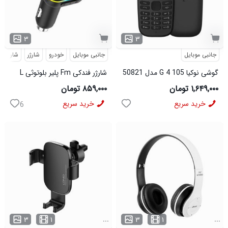
۳
۳
جانبی موبایل
جانبی موبایل
خودرو
شارژر
شارژر ف
گوشی نوکیا 105 4 G مدل 50821
شارژر فندکی Fm پلیر بلوتوثی L
05 مدل 50820
۱,۶۴۹,۰۰۰ تومان
۸۵۹,۰۰۰ تومان
خرید سریع
خرید سریع
6
...
...
۳
۱
۳
۱