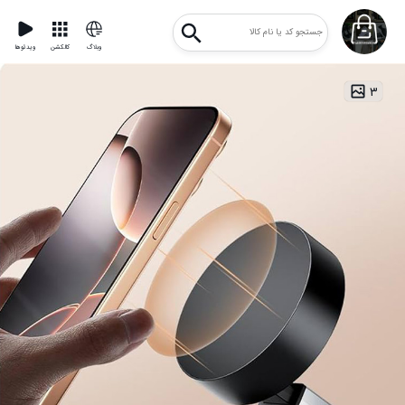
وبلاگ
کالکشن
ویدئوها
۳