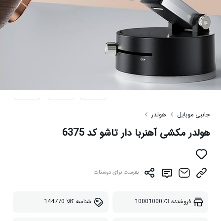
جانبی موبایل
هولدر
هولدر مکشی آهنربا دار تاشو کد 6375
بفرست برای دوستات
فروشنده
1000100073
شناسه کالا
144770