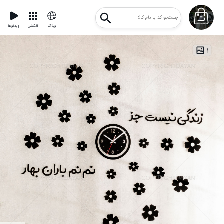
وبلاگ
کالکشن
ویدئوها
۱