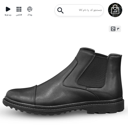
وبلاگ
کالکشن
ویدئوها
۳