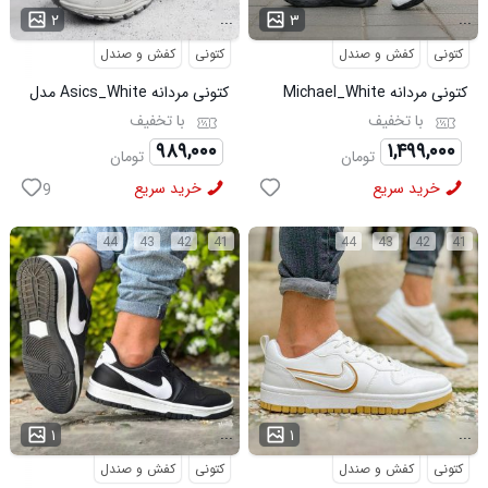
...
...
۲
۳
کتونی
کفش و صندل
کتونی
کفش و صندل
کتونی مردانه Michael_White
کتونی مردانه Asics_White مدل
مدل 3844
3975
با تخفیف
با تخفیف
۹۸۹,۰۰۰
۱,۴۹۹,۰۰۰
تومان
تومان
خرید سریع
خرید سریع
9
44
43
42
41
44
43
42
41
...
...
۱
۱
کتونی
کفش و صندل
کتونی
کفش و صندل