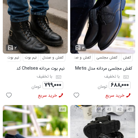
...
...
۲
۳
کفش
کفش مجلسی
کفش و صندل
کفش و صندل
نیم بوت
نیم بوت مردا
کفش مجلسی مردانه مدل Metis
نیم بوت مردانه Chelsea کد
کد 6328
6413
با تخفیف
با تخفیف
۷۹۹,۰۰۰
۶۸۸,۰۰۰
تومان
تومان
خرید سریع
خرید سریع
44
44
43
42
41