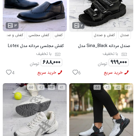
...
...
۳
۲
صندل
کفش و صندل
کفش
کفش مجلسی
کفش و صندل
صندل مردانه Sina_Black مدل
کفش مجلسی مردانه مدل Lotex
3973
کد6330
با تخفیف
با تخفیف
۶۸۸,۰۰۰
۹۹۹,۰۰۰
تومان
تومان
خرید سریع
خرید سریع
4
6
44
43
42
41
44
43
42
41