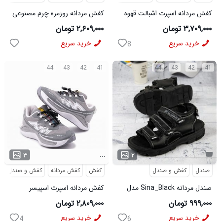
کفش مردانه اسپرت اشبالت قهوه
کفش مردانه روزمره چرم مصنوعی
ای Saucony مدل 50786
سفید مشکی On Running مدل
۳,۷۰۹,۰۰۰ تومان
۲,۶۰۹,۰۰۰ تومان
50920
خرید سریع
خرید سریع
8
44
43
42
41
44
43
42
41
...
۳
۲
صندل
کفش و صندل
کفش
کفش مردانه
کفش و صندل
صندل مردانه Sina_Black مدل
کفش مردانه اسپرت اسپیسر
3973
طوسی سفید Salamon مدل
۹۹۹,۰۰۰ تومان
۲,۸۰۹,۰۰۰ تومان
50728
خرید سریع
خرید سریع
4
6