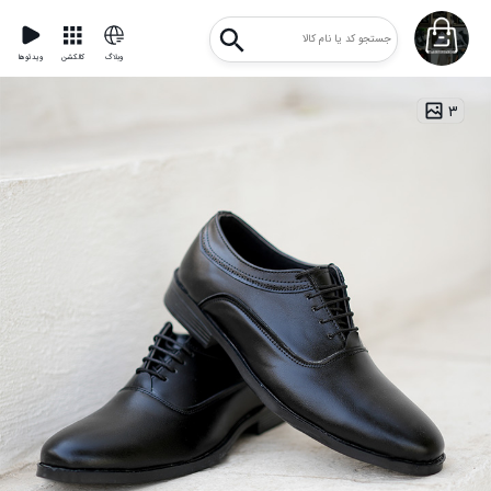
وبلاگ
کالکشن
ویدئوها
۳