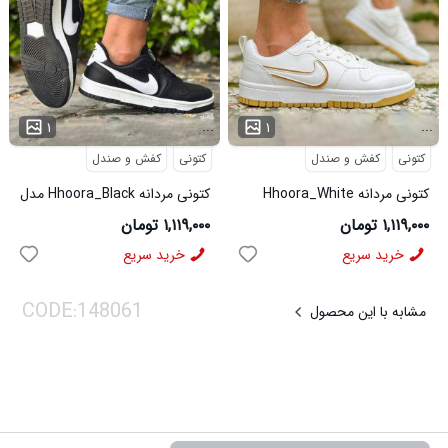
...
...
۱
۱
کتونی
کفش و صندل
کتونی
کفش و صندل
کتونی مردانه Hhoora_White
کتونی مردانه Hhoora_Black مدل
مدل 3938
3939
۱,۱۱۹,۰۰۰ تومان
۱,۱۱۹,۰۰۰ تومان
خرید سریع
خرید سریع
مشابه با این محصول