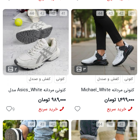
44
43
42
41
44
43
42
41
...
۲
۳
کتونی
کفش و صندل
کتونی
کفش و صندل
کتونی مردانه Michael_White
کتونی مردانه Asics_White مدل
مدل 3844
3975
۱,۴۹۹,۰۰۰ تومان
۹۸۹,۰۰۰ تومان
خرید سریع
خرید سریع
9
44
43
42
41
44
43
42
41