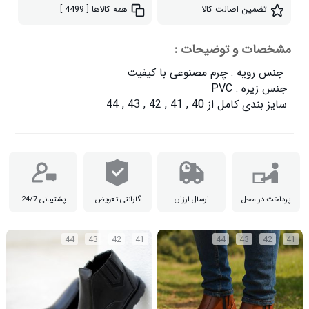
تضمین اصالت کالا
همه کالاها
[ 4499 ]
مشخصات و توضیحات :
سایز بندی کامل از 40 , 41 , 42 , 43 , 44

پرداخت در محل
ارسال ارزان
گارانتی تعویض
پشتیبانی 24/7
44
43
42
41
44
43
42
41