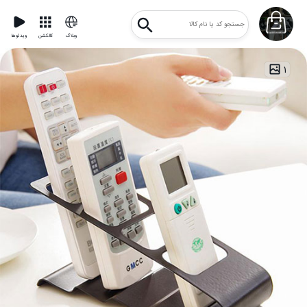
وبلاگ
کالکشن
ویدئوها
۱