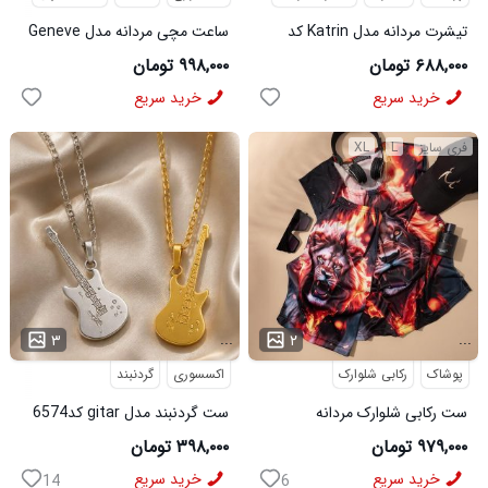
تیشرت مردانه مدل Katrin کد
ساعت مچی مردانه مدل Geneve
6579
کد 6562
۶۸۸,۰۰۰ تومان
۹۹۸,۰۰۰ تومان
خرید سریع
خرید سریع
فری سایز
L
XL
...
...
۳
۲
پوشاک
رکابی شلوارک
اکسسوری
گردنبند
ست رکابی شلوارک مردانه
ست گردنبند مدل gitar کد6574
Lion_Black مدل 3997
۹۷۹,۰۰۰ تومان
۳۹۸,۰۰۰ تومان
خرید سریع
خرید سریع
14
6