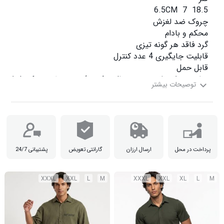
مناسب برای تلویزیون،یخچال و فریزر /تهویه مطبوع و کنترل از راه دو

پرداخت در محل
ارسال ارزان
گارانتی تعویض
پشتیبانی 24/7
XXXL
XXL
L
M
XXXL
XXL
XL
L
M