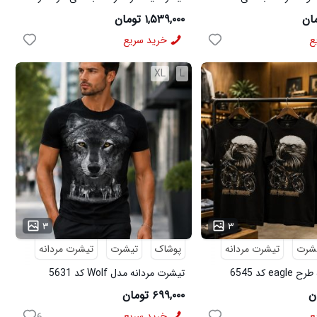
مچینست سبز Balenciaga مدل 50944
۱,۵۳۹,۰۰۰ تومان
ع
خرید سریع
XL
L
...
۳
۳
شرت
تیشرت مردانه
پوشاک
تیشرت
تیشرت مردانه
e کد 6545
تیشرت مردانه مدل Wolf کد 5631
۶۹۹,۰۰۰ تومان
ع
خرید سریع