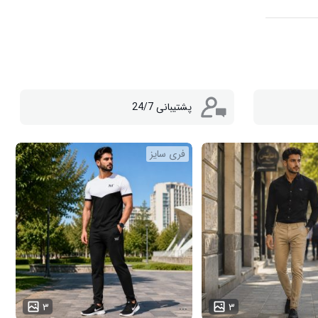
پشتیبانی 24/7
فری سایز
...
۳
۳