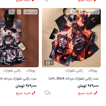
فری سایز
L
XL
فری سایز
L
XL
...
...
۲
پوشاک
رکابی شلوارک
پوشاک
رکابی شلوارک
ست رکابی شلوارک مردانه Lion_Black
مدل 3997
3996
۹۷۹,۰۰۰ تومان
۹۷۹,۰۰۰ تومان
خرید سریع
خرید سریع
6