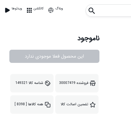
وبلاگ
کالکشن
ویدئوها
ناموجود
این محصول فعلا موجودی ندارد
فروشنده
30007419
شناسه کالا
149321
تضمین اصالت کالا
همه کالاها
[ 8398 ]