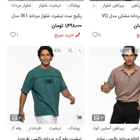
راهن
پیراهن شلوار
شلوار مردانه
پوشاک
تیشرت شلوار
شلوار مردانه
کف
پکیج پیراهن مردانه مشکی مدل VQ
پکیج ست تیشرت شلوار مردانه 361 مدل
ی مدل MOBIN
W15 کفش ورزشی مردانه مدل pavlo
۱,۴۹۸,۰۰۰ تومان
ع
خرید سریع
1
9
XXL
XL
L
XXXL
X
۳
۳
راهن
پیراهن آستین کوتاه
پوشاک
تیشرت
طرحدار
یقه گرد
کوتاه مردانه باکسی ساده
تیشرت یقه گرد مردانه باکسی طرحدار