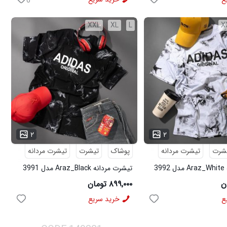
6
XXL
XL
L
X
...
۲
۲
شرت
تیشرت مردانه
پوشاک
تیشرت
تیشرت مردانه
3
تیشرت مردانه Araz_Black مدل 3991
۸۹۹,۰۰۰ تومان
ع
خرید سریع