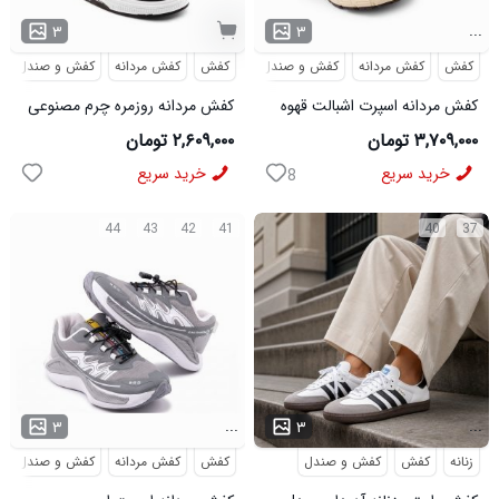
...
۳
۳
کفش
کفش مردانه
کفش و صندل
کفش
کفش مردانه
کفش و صندل
کفش مردانه اسپرت اشبالت قهوه
کفش مردانه روزمره چرم مصنوعی
ای Saucony مدل 50786
سفید مشکی On Running مدل
۳,۷۰۹,۰۰۰ تومان
۲,۶۰۹,۰۰۰ تومان
50920
خرید سریع
خرید سریع
8
44
43
42
41
40
37
...
...
۳
۳
زنانه
کفش
کفش و صندل
کفش
کفش مردانه
کفش و صندل