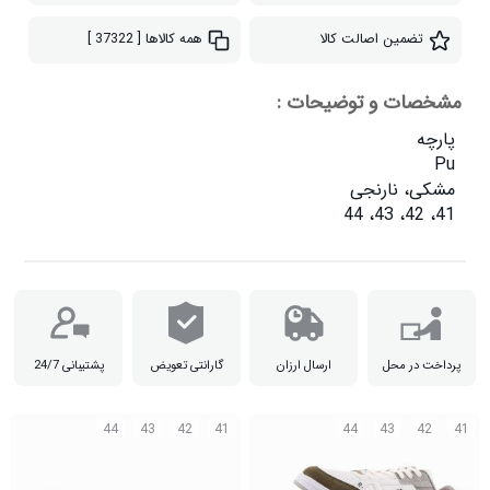
تضمین اصالت کالا
همه کالاها
[ 37322 ]
مشخصات و توضیحات :
41، 42، 43، 44

پرداخت در محل
ارسال ارزان
گارانتی تعویض
پشتیبانی 24/7
44
43
42
41
44
43
42
41