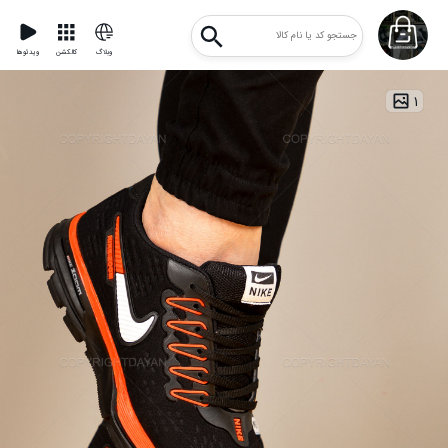
وبلاگ
کالکشن
ویدئوها
۱