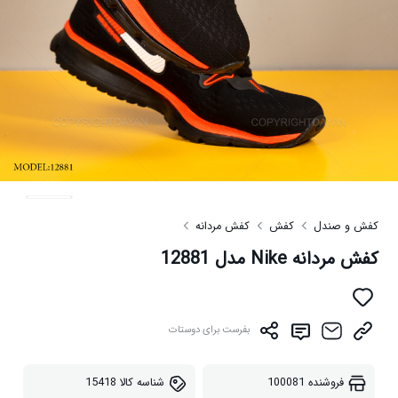
کفش و صندل
کفش
کفش مردانه
کفش مردانه Nike مدل 12881
بفرست برای دوستات
فروشنده
100081
شناسه کالا
15418