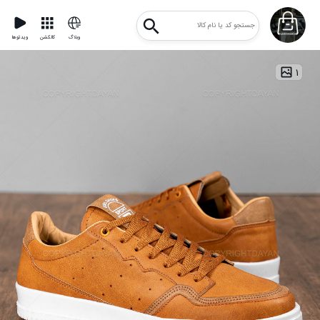
وبلاگ
کالکشن
ویدئوها
۱