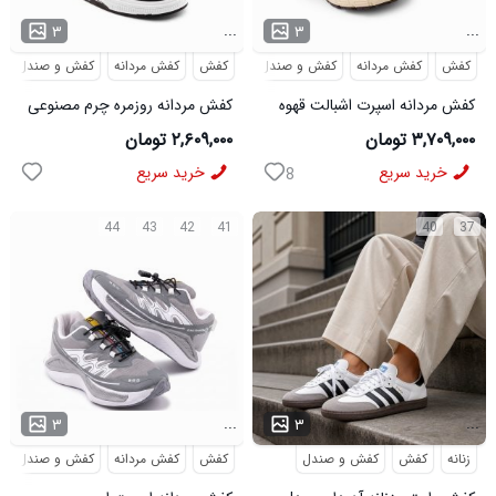
...
...
۳
۳
کفش
کفش مردانه
کفش و صندل
کفش
کفش مردانه
کفش و صندل
کفش مردانه اسپرت اشبالت قهوه
کفش مردانه روزمره چرم مصنوعی
ای Saucony مدل 50786
سفید مشکی On Running مدل
۳,۷۰۹,۰۰۰ تومان
۲,۶۰۹,۰۰۰ تومان
50920
خرید سریع
خرید سریع
8
44
43
42
41
40
37
...
...
۳
۳
زنانه
کفش
کفش و صندل
کفش
کفش مردانه
کفش و صندل