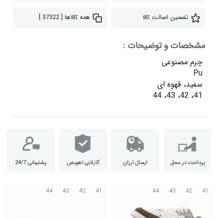
تضمین اصالت کالا
همه کالاها
[ 37322 ]
مشخصات و توضیحات :
41، 42، 43، 44

پرداخت در محل
ارسال ارزان
گارانتی تعویض
پشتیبانی 24/7
44
43
42
41
44
43
42
41