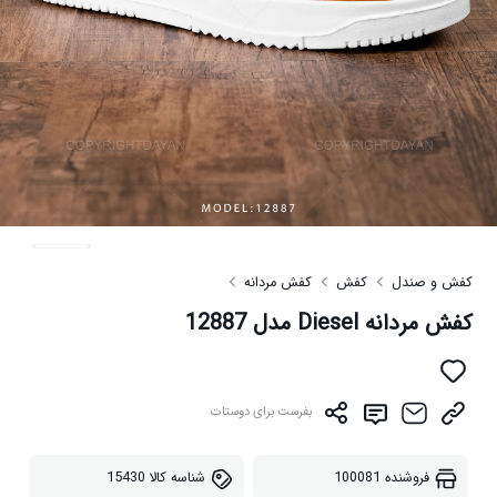
کفش و صندل
کفش
کفش مردانه
کفش مردانه Diesel مدل 12887
بفرست برای دوستات
فروشنده
100081
شناسه کالا
15430