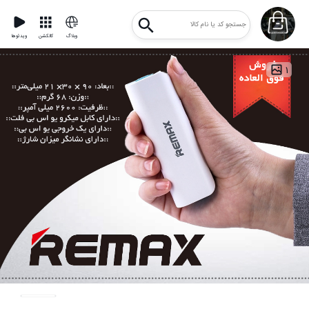
وبلاگ
کالکشن
ویدئوها
۱