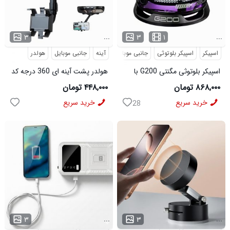
...
...
۳
۳
۱
اسپیکر
اسپیکر بلوتوثی
جانبی موبایل
آینه
دیجیتال
جانبی موبایل
هولدر
اسپیکر بلوتوثی مگنتی G200 با
هولدر پشت آینه ای 360 درجه کد
پایه نگهدارنده گوشی
6061
۸۶۸,۰۰۰ تومان
۴۴۸,۰۰۰ تومان
خرید سریع
خرید سریع
28
...
...
۳
۳