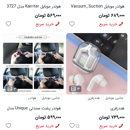
هولدر موبایل Vacuum_Suction
هولدر موبایل Karriter مدل 3727
مدل 3676
۶۸۹,۰۰۰ تومان
۵۶۹,۰۰۰ تومان
خرید سریع
خرید سریع
...
...
۳
۳
جانبی موبایل
هندزفری
جانبی موبایل
هولدر
هندزفری
هولدر پشت صندلی Unique مدل
بلوتوثیUltrapods_Max مدل
3570
۷۴۹,۰۰۰ تومان
۵۹۹,۰۰۰ تومان
3574
خرید سریع
خرید سریع
12