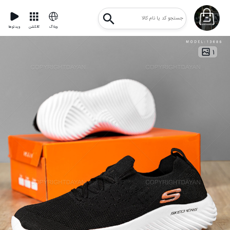
وبلاگ
کالکشن
ویدئوها
۱