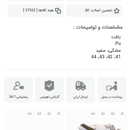
تضمین اصالت کالا
همه کالاها
[ 37322 ]
مشخصات و توضیحات :
41، 42، 43، 44

پرداخت در محل
ارسال ارزان
گارانتی تعویض
پشتیبانی 24/7
44
43
42
41
44
43
42
41