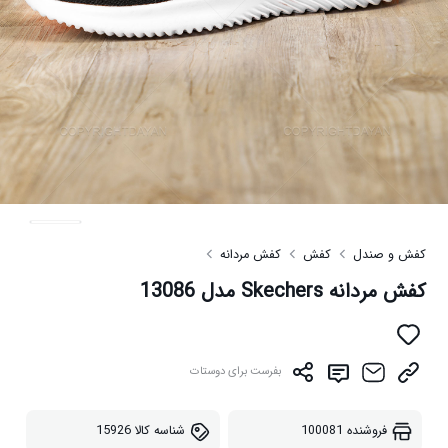
کفش و صندل
کفش
کفش مردانه
کفش مردانه Skechers مدل 13086
بفرست برای دوستات
فروشنده
100081
شناسه کالا
15926