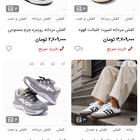
...
...
۳
۳
کفش
کفش مردانه
کفش و صندل
کفش
کفش مردانه
کفش و صندل
کفش مردانه اسپرت اشبالت قهوه
کفش مردانه روزمره چرم مصنوعی
ای Saucony مدل 50786
سفید مشکی On Running مدل
۳,۷۰۹,۰۰۰ تومان
۲,۶۰۹,۰۰۰ تومان
50920
خرید سریع
خرید سریع
8
44
43
42
41
40
37
...
۳
۳
زنانه
کفش
کفش و صندل
کفش
کفش مردانه
کفش و صندل