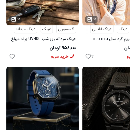
...
۳
۳
عینک
عینک آفتابی
اکسسوری
عینک
عینک مردانه
گرد مدل miu miu
عینک مردانه روز شب UV400 برند میباخ
۹۵۸,۰۰۰ تومان
ع
خرید سریع
7