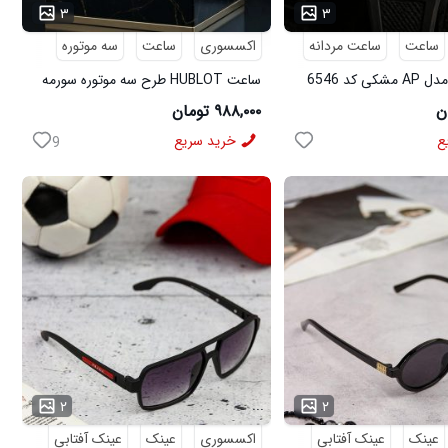
۳
۳
ساعت
ساعت مردانه
اکسسوری
ساعت
سه موتوره
 کد 6546
ساعت HUBLOT طرح سه موتوره سورمه
ای کد 6559
۹۸۸,۰۰۰ تومان
ع
خرید سریع
9
...
۲
۲
عینک
عینک آفتابی
اکسسوری
عینک
عینک آفتابی