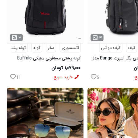
...
۳
۳
کیف
کیف دوشی
اکسسوری
سفر
کوله
کوله پشتی
م
کیف دوشی بادی بگ اسپرت Bange مدل
کوله پشتی مسافرتی مشکی Buffalo
مدل 50690
۱,۰۷۹,۰۰۰ تومان
ع
خرید سریع
11
6