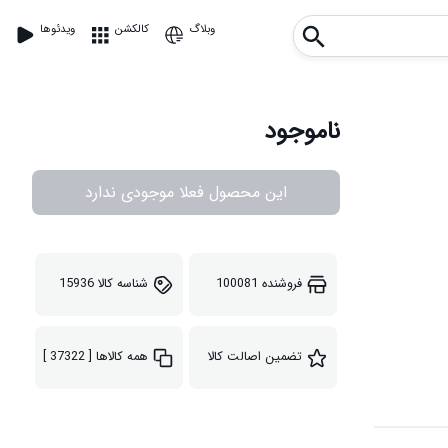
وبلاگ
کالکشن
ویدئوها
ناموجود
این محصول فعلا موجودی ندارد
فروشنده
100081
شناسه کالا
15936
تضمین اصالت کالا
همه کالاها
[ 37322 ]