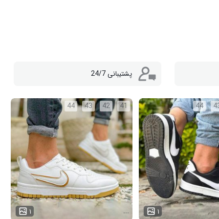
پشتیبانی 24/7
44
43
42
41
44
4
...
۱
۱