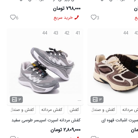
سفید
۷۹۸,۰۰۰ تومان
ع
خرید سریع
6
3
44
43
42
41
44
4
...
۳
۳
 مردانه
کفش و صندل
کفش
کفش مردانه
کفش و صندل
پرت اشبالت قهوه ای
کفش مردانه اسپرت اسپیسر طوسی سفید
Salamon مدل 50728
۲,۸۰۹,۰۰۰ تومان