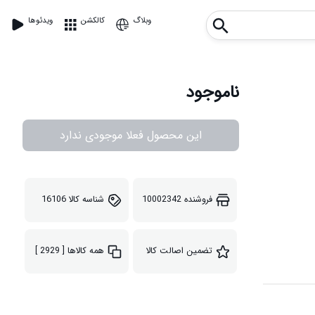
وبلاگ
کالکشن
ویدئوها
ناموجود
این محصول فعلا موجودی ندارد
فروشنده
10002342
شناسه کالا
16106
تضمین اصالت کالا
همه کالاها
[ 2929 ]