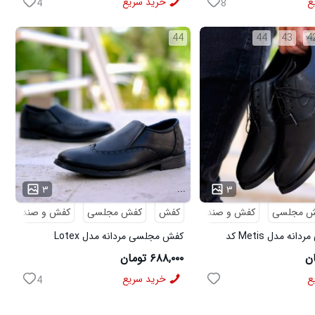
ع
خرید سریع
4
8
44
44
43
4
...
۳
۳
ش مجلسی
کفش و صندل
کفش
کفش مجلسی
کفش و صندل
کفش مجلسی مردانه مدل Metis کد
کفش مجلسی مردانه مدل Lotex
کد6330
۶۸۸,۰۰۰ تومان
ع
خرید سریع
4