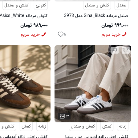
صندل
کفش و صندل
کتونی
کفش و صندل
صندل مردانه Sina_Black مدل 3973
کتونی مردانه Asics_White مدل 3975
۹۹۹,۰۰۰ تومان
۹۸۹,۰۰۰ تومان
خرید سریع
خرید سریع
6
40
37
...
...
۳
زنانه
کفش
کفش و صندل
زنانه
کفش
کفش و 
کفش راحتی زنانه آدیداس مدل سامبا
کفش راحتی زنانه آدیداس مد