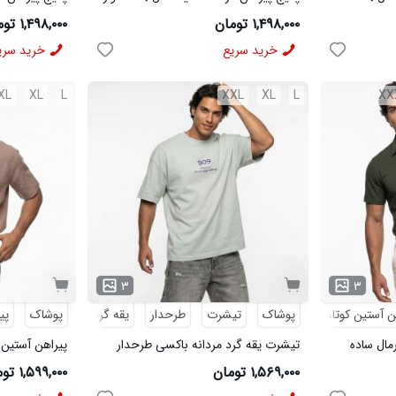
مردانه مشکی مدل MOBIN
شلوار مردانه خاک
۱,۴۹۸,۰۰۰ تومان
۱,۴۹۸,۰۰۰ تومان
خرید سریع
خرید سری
XL
XL
L
XXL
XL
L
XX
۳
۳
ن آستین کوتاه
پوشاک
تیشرت
طرحدار
یقه گرد
پوشاک
پی
رمال ساده
تیشرت یقه گرد مردانه باکسی طرحدار
پیراهن آستین 
پنبه دو رو سبز روشن مدل 50896
لینن کرم مدل 50943
۱,۵۶۹,۰۰۰ تومان
۱,۵۹۹,۰۰۰ تومان