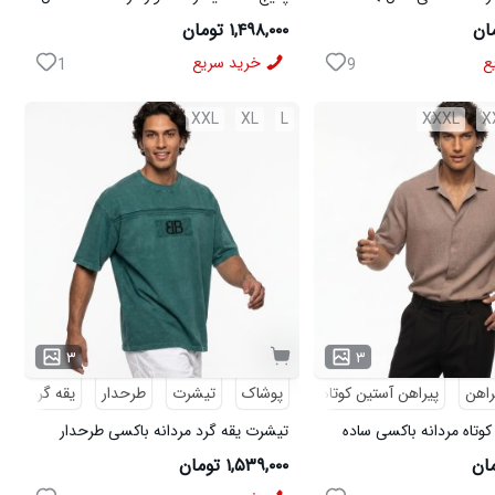
ی مدل MOBIN
W15 کفش ورزشی مردانه مدل pavlo
۱,۴۹۸,۰۰۰ تومان
ع
خرید سریع
1
9
XXL
XL
L
XXXL
X
۳
۳
راهن
پیراهن آستین کوتاه
پوشاک
تیشرت
طرحدار
یقه گرد
کوتاه مردانه باکسی ساده
تیشرت یقه گرد مردانه باکسی طرحدار
مچینست سبز Balenciaga مدل 50944
۱,۵۳۹,۰۰۰ تومان