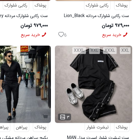
پوشاک
رکابی شلوارک
پوشاک
رکابی شلوارک
ست رکابی شلوارک مردانه Lion_Black
مدل 3997
3996
۹۷۹,۰۰۰ تومان
۹۷۹,۰۰۰ تومان
خرید سریع
خرید سریع
6
XXXL
XXL
XXXL
XXL
...
۳
پوشاک
تیشرت شلوار
پوشاک
پیراهن
پیراه
ست تیشرت شلوار اسپرت مدل MAN