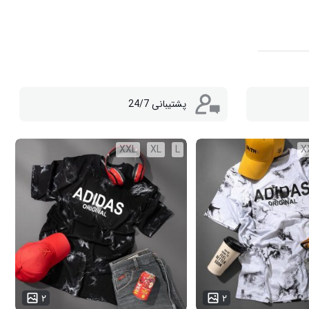
پشتیبانی 24/7
XXL
XL
L
X
...
۲
۲