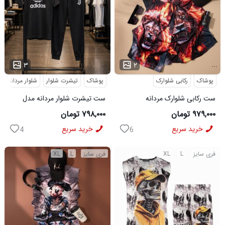
...
...
۳
۲
پوشاک
رکابی شلوارک
پوشاک
تیشرت شلوار
شلوار مردانه
ست رکابی شلوارک مردانه
ست تیشرت شلوار مردانه مدل
Lion_Black مدل 3997
Adidas کد 6569
۹۷۹,۰۰۰ تومان
۷۹۸,۰۰۰ تومان
خرید سریع
خرید سریع
4
6
فری سایز
L
XL
فری سایز
L
XL