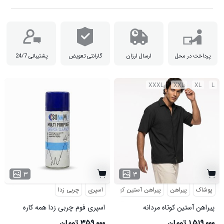
پرداخت در محل
ارسال ارزان
گارانتی تعویض
پشتیبانی 24/7
XXXL
XXL
XL
L
۳
۳
پوشاک
پیراهن
پیراهن آستین کوتاه
اسپری
مراکشی
چربی زدا
پیراهن آستین کوتاه مردانه
اسپری فوم چربی زدا همه کاره
مراکشی ساده پنبه پلی استر مشکی
مدل 50931
۱,۵۱۹,۰۰۰ تومان
۳۵۹,۰۰۰ تومان