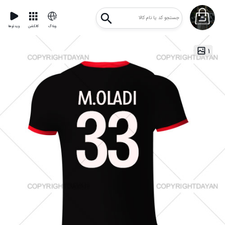
وبلاگ
کالکشن
ویدئوها
۱