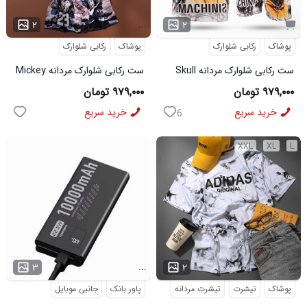
...
۲
۲
پوشاک
رکابی شلوارک
پوشاک
رکابی شلوارک
ست رکابی شلوارک مردانه Skull
ست رکابی شلوارک مردانه Mickey
مدل 3995
مدل 3996
۹۷۹,۰۰۰ تومان
۹۷۹,۰۰۰ تومان
خرید سریع
خرید سریع
6
XXL
XL
L
...
...
۳
۲
پوشاک
تیشرت
تیشرت مردانه
پاور بانک
جانبی موبایل