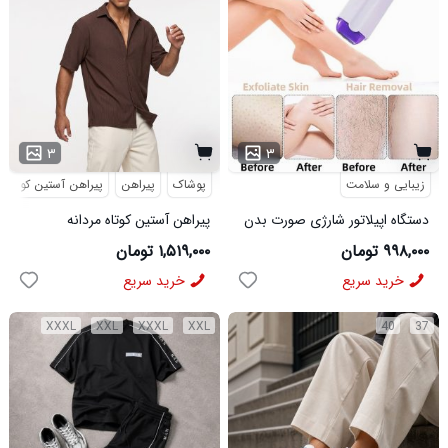
۳
۳
زیبایی و سلامت
پوشاک
پیراهن
پیراهن آستین کوتاه
دستگاه اپیلاتور شارژی صورت بدن
پیراهن آستین کوتاه مردانه
مراکشی ساده پنبه پلی استر قهوه
۹۹۸,۰۰۰ تومان
۱,۵۱۹,۰۰۰ تومان
ای مدل 50935
خرید سریع
خرید سریع
XXXL
XXL
XXXL
XXL
40
37