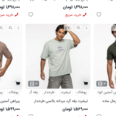
مردانه مشکی مدل MOBIN
شلوار مردانه خاک
۱,۴۹۸,۰۰۰ تومان
۱,۴۹۸,۰۰۰ تومان
خرید سریع
خرید سری
XL
XL
L
XXL
XL
L
XX
۳
۳
ن آستین کوتاه
پوشاک
تیشرت
طرحدار
یقه گرد
پوشاک
پی
رمال ساده
تیشرت یقه گرد مردانه باکسی طرحدار
پیراهن آستین 
پنبه دو رو سبز روشن مدل 50896
لینن کرم مدل 50943
۱,۵۶۹,۰۰۰ تومان
۱,۵۹۹,۰۰۰ تومان