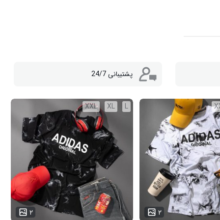
پشتیبانی 24/7
XXL
XL
L
X
...
۲
۲