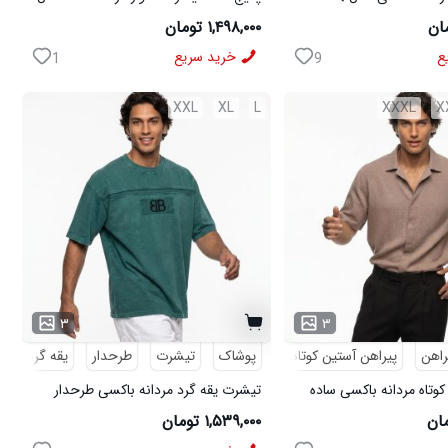
ی مدل MOBIN
W15 کفش ورزشی مردانه مدل pavlo
۱,۴۹۸,۰۰۰ تومان
ع
خرید سریع
1
9
XXL
XL
L
XXXL
X
۳
۳
راهن
پیراهن آستین کوتاه
پوشاک
تیشرت
طرحدار
یقه گرد
کوتاه مردانه باکسی ساده
تیشرت یقه گرد مردانه باکسی طرحدار
مچینست سبز Balenciaga مدل 50944
۱,۵۳۹,۰۰۰ تومان