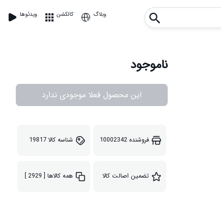
وبلاگ
کالکشن
ویدئوها
ناموجود
این محصول فعلا موجودی ندارد
فروشنده
10002342
شناسه کالا
19817
تضمین اصالت کالا
همه کالاها
[ 2929 ]