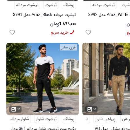
شرت
تیشرت مردانه
پوشاک
تیشرت
تیشرت مردانه
3
تیشرت مردانه Araz_Black مدل 3991
۸۹۹,۰۰۰ تومان
ع
خرید سریع
فری سایز
...
۳
۳
راهن
پیراهن شلوار
شلوار مردانه
پوشاک
تیشرت شلوار
شلوار مردانه
کف
پکیج پیراهن مردانه مشکی مدل VQ
پکیج ست تیشرت شلوار مردانه 361 مدل