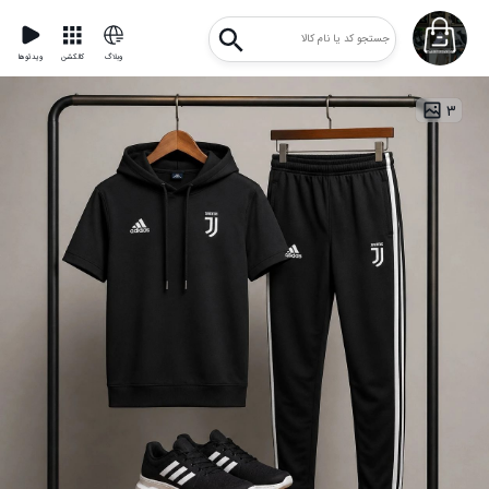
وبلاگ
کالکشن
ویدئوها
۳