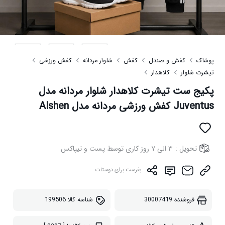
پوشاک
کفش و صندل
کفش
شلوار مردانه
کفش ورزشی
تیشرت شلوار
کلاهدار
پکیج ست تیشرت کلاهدار شلوار مردانه مدل
Juventus کفش ورزشی مردانه مدل Alshen
تحویل :
۳ الی ۷ روز کاری توسط پست و تیپاکس
بفرست برای دوستات
فروشنده
30007419
شناسه کالا
199506