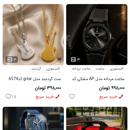
...
۳
۳
اکسسوری
ساعت
ساعت مردانه
اکسسوری
گردنبند
ساعت مردانه مدل AP مشکی کد
ست گردنبند مدل gitar کد6574
6546
۹۹۸,۰۰۰ تومان
۳۹۸,۰۰۰ تومان
خرید سریع
خرید سریع
14