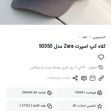
اکسسوری
کلاه
کلاه کپ اسپرت Zara مدل 50350
تحویل :
۳ الی ۷ روز کاری توسط پست و تیپاکس
بفرست برای دوستات
فروشنده
100081
شناسه کالا
200646
تضمین اصالت کالا
همه کالاها
[ 37322 ]