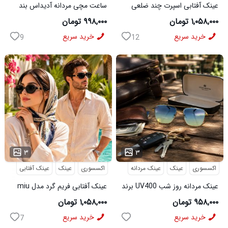
عینک آفتابی اسپرت چند ضلعی
ساعت مچی مردانه آدیداس بند
مدل Dior
استیل فنری لوکس مشکی
۱,۰۵۸,۰۰۰ تومان
۹۹۸,۰۰۰ تومان
خرید سریع
خرید سریع
9
12
...
...
۳
۳
اکسسوری
عینک
عینک مردانه
اکسسوری
عینک
عینک آفتابی
عینک مردانه روز شب UV400 برند
عینک آفتابی فریم گرد مدل miu
میباخ
miu
۹۵۸,۰۰۰ تومان
۱,۰۵۸,۰۰۰ تومان
خرید سریع
خرید سریع
7