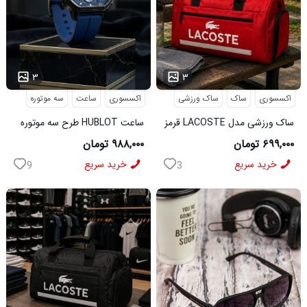
...
۳
۳
اکسسوری
ساک
ساک ورزشی
اکسسوری
ساعت
سه موتوره
ساک ورزشی مدل LACOSTE قرمز
ساعت HUBLOT طرح سه موتوره
کد6567
سورمه ای کد 6559
۶۹۹,۰۰۰ تومان
۹۸۸,۰۰۰ تومان
خرید سریع
خرید سریع
9
3