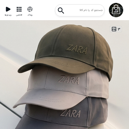
وبلاگ
کالکشن
ویدئوها
۳