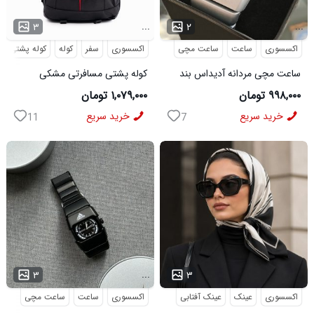
...
...
۳
۲
اکسسوری
ساعت
ساعت مچی
اکسسوری
سفر
کوله
کوله پشتی
ساعت مچی مردانه آدیداس بند
کوله پشتی مسافرتی مشکی
استیل فنری لوکس نقره ای
Buffalo مدل 50690
۹۹۸,۰۰۰ تومان
۱,۰۷۹,۰۰۰ تومان
خرید سریع
خرید سریع
11
7
...
...
۳
۳
اکسسوری
عینک
عینک آفتابی
اکسسوری
ساعت
ساعت مچی