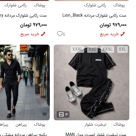
پوشاک
رکابی شلوارک
پوشاک
رکابی شلوارک
ست رکابی شلوارک مردانه Lion_Black
مدل 3997
3996
۹۷۹,۰۰۰ تومان
۹۷۹,۰۰۰ تومان
خرید سریع
خرید سریع
6
XXXL
XXL
XXXL
XXL
...
۳
پوشاک
تیشرت شلوار
پوشاک
پیراهن
پیراه
ست تیشرت شلوار اسپرت مدل MAN