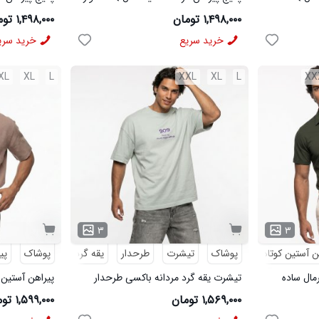
مردانه مشکی مدل MOBIN
شلوار مردانه خاک
۱,۴۹۸,۰۰۰ تومان
۱,۴۹۸,۰۰۰ تومان
خرید سریع
خرید سری
XL
XL
L
XXL
XL
L
XX
۳
۳
ن آستین کوتاه
پوشاک
تیشرت
طرحدار
یقه گرد
پوشاک
پی
رمال ساده
تیشرت یقه گرد مردانه باکسی طرحدار
پیراهن آستین 
پنبه دو رو سبز روشن مدل 50896
لینن کرم مدل 50943
۱,۵۶۹,۰۰۰ تومان
۱,۵۹۹,۰۰۰ تومان