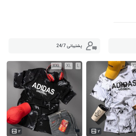
پشتیبانی 24/7
XXL
XL
L
X
۲
۲