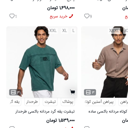
ی مدل MOBIN
W15 کفش ورزشی مردانه مدل pavlo
۱,۴۹۸,۰۰۰ تومان
ع
خرید سریع
1
9
XXL
XL
L
XXXL
X
۳
۳
راهن
پیراهن آستین کوتاه
پوشاک
تیشرت
طرحدار
یقه گرد
کوتاه مردانه باکسی ساده
تیشرت یقه گرد مردانه باکسی طرحدار
مچینست سبز Balenciaga مدل 50944
۱,۵۳۹,۰۰۰ تومان