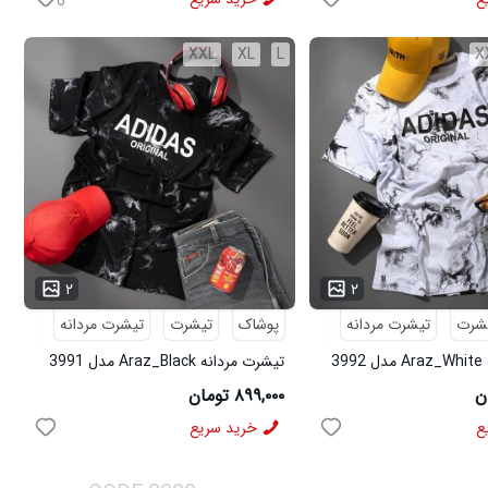
6
XXL
XL
L
X
...
۲
۲
شرت
تیشرت مردانه
پوشاک
تیشرت
تیشرت مردانه
3
تیشرت مردانه Araz_Black مدل 3991
۸۹۹,۰۰۰ تومان
ع
خرید سریع