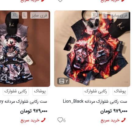
فری سایز
L
XL
فری سایز
L
XL
...
...
۲
پوشاک
رکابی شلوارک
پوشاک
رکابی شلوارک
ست رکابی شلوارک مردانه Lion_Black
مدل 3997
3996
۹۷۹,۰۰۰ تومان
۹۷۹,۰۰۰ تومان
خرید سریع
خرید سریع
6