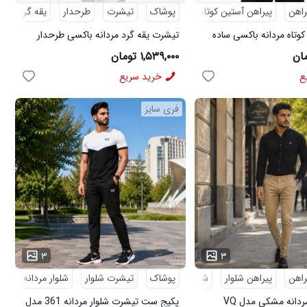
راهن
پیراهن آستین کوتاه
پوشاک
تیشرت
طرحدار
یقه گرد
کوتاه مردانه باکسی ساده
تیشرت یقه گرد مردانه باکسی طرحدار
مچینست سبز Balenciaga مدل 50944
۱,۵۳۹,۰۰۰ تومان
ع
خرید سریع
فری سایز
...
۳
۳
راهن
پیراهن شلوار
شلوار مردانه
پوشاک
تیشرت شلوار
شلوار مردانه
کف
پکیج پیراهن مردانه مشکی مدل VQ
پکیج ست تیشرت شلوار مردانه 361 مدل