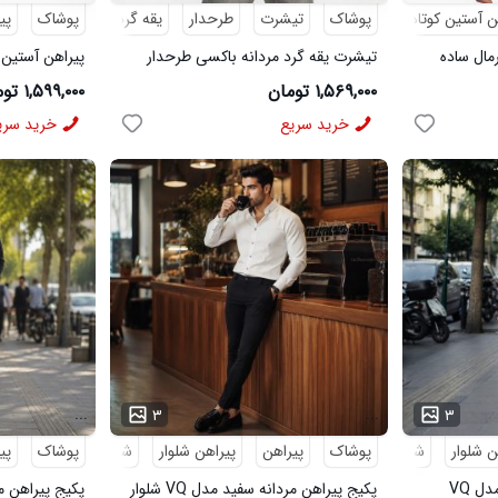
ن آستین کوتاه
پوشاک
تیشرت
طرحدار
یقه گرد
پوشاک
پی
رمال ساده
تیشرت یقه گرد مردانه باکسی طرحدار
پیراهن آستین 
پنبه دو رو سبز روشن مدل 50896
لینن کرم مدل 50943
۱,۵۶۹,۰۰۰ تومان
۱,۵۹۹,۰۰۰ تومان
خرید سریع
خرید سری
...
...
۳
۳
ن شلوار
شلوار مردانه
پوشاک
پیراهن
پیراهن شلوار
شلوار مردانه
پوشاک
پی
پکیج پیراهن مردانه مشکی مدل VQ
پکیج پیراهن مردانه سفید مدل VQ شلوار