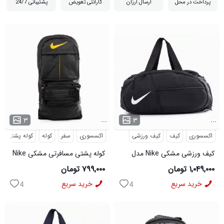
پرداخت در محل
ارسال ارزان
گارانتی تعویض
پشتیبانی 24/7
مناسب برای هدیه

...
...
۳
۳
اکسسوری
کیف
کیف ورزشی
اکسسوری
سفر
کوله
کوله پشتی
کیف ورزشی مشکی Nike مدل
کوله پشتی مسافرتی مشکی Nike
50700
مدل 50693
۱,۰۴۹,۰۰۰ تومان
۷۹۹,۰۰۰ تومان
خرید سریع
خرید سریع
4
4