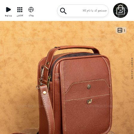
وبلاگ
کالکشن
ویدئوها
۱