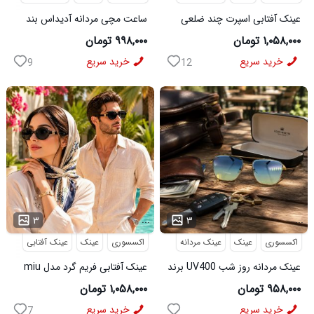
عینک آفتابی اسپرت چند ضلعی
ساعت مچی مردانه آدیداس بند
مدل Dior
استیل فنری لوکس مشکی
۱,۰۵۸,۰۰۰ تومان
۹۹۸,۰۰۰ تومان
خرید سریع
خرید سریع
9
12
...
...
۳
۳
اکسسوری
عینک
عینک مردانه
اکسسوری
عینک
عینک آفتابی
عینک مردانه روز شب UV400 برند
عینک آفتابی فریم گرد مدل miu
میباخ
miu
۹۵۸,۰۰۰ تومان
۱,۰۵۸,۰۰۰ تومان
خرید سریع
خرید سریع
7