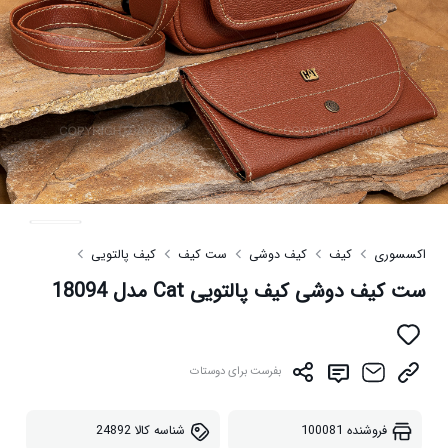
اکسسوری
کیف
کیف دوشی
ست کیف
کیف پالتویی
ست کیف دوشی کیف پالتویی Cat مدل 18094
بفرست برای دوستات
فروشنده
100081
شناسه کالا
24892