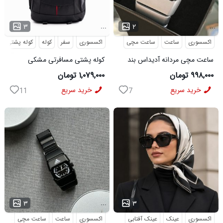
...
...
۳
۲
اکسسوری
ساعت
ساعت مچی
اکسسوری
سفر
کوله
کوله پشتی
ساعت مچی مردانه آدیداس بند
کوله پشتی مسافرتی مشکی
استیل فنری لوکس نقره ای
Buffalo مدل 50690
۹۹۸,۰۰۰ تومان
۱,۰۷۹,۰۰۰ تومان
خرید سریع
خرید سریع
11
7
...
...
۳
۳
اکسسوری
عینک
عینک آفتابی
اکسسوری
ساعت
ساعت مچی