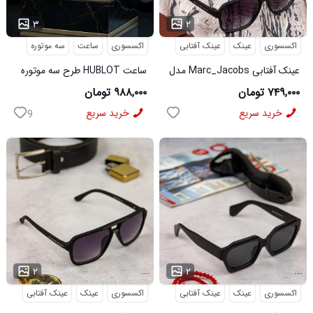
...
۳
۲
اکسسوری
عینک
عینک آفتابی
اکسسوری
ساعت
سه موتوره
عینک آفتابی Marc_Jacobs مدل
ساعت HUBLOT طرح سه موتوره
3956
سورمه ای کد 6559
۷۴۹,۰۰۰ تومان
۹۸۸,۰۰۰ تومان
خرید سریع
خرید سریع
9
...
...
۲
۲
اکسسوری
عینک
عینک آفتابی
اکسسوری
عینک
عینک آفتابی