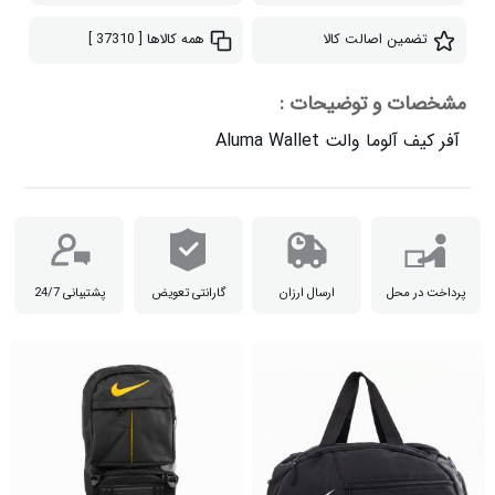
تضمین اصالت کالا
همه کالاها
[ 37310 ]
مشخصات و توضیحات :
آفر کیف آلوما والت Aluma Wallet

پرداخت در محل
ارسال ارزان
گارانتی تعویض
پشتیبانی 24/7