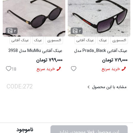
...
...
۲
۲
اکسسوری
عینک
عینک آفتابی
اکسسوری
عینک
عینک آفتابی
عینک آفتابی Prada_Black مدل
عینک آفتابی MiuMiu مدل 3958
3957
۷۱۹,۰۰۰ تومان
۷۹۹,۰۰۰ تومان
خرید سریع
خرید سریع
18
مشابه با این محصول
ناموجود
این محصول فعلا موجودی ندارد