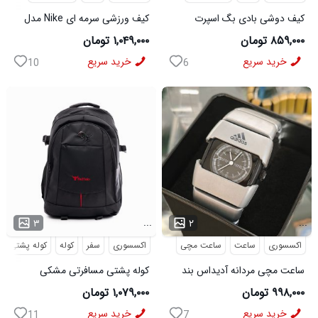
کیف دوشی بادی بگ اسپرت
کیف ورزشی سرمه ای Nike مدل
Bange مدل 50695
50701
۸۵۹,۰۰۰ تومان
۱,۰۴۹,۰۰۰ تومان
خرید سریع
خرید سریع
10
6
...
...
۳
۲
اکسسوری
ساعت
ساعت مچی
اکسسوری
سفر
کوله
کوله پشتی
ساعت مچی مردانه آدیداس بند
کوله پشتی مسافرتی مشکی
استیل فنری لوکس نقره ای
Buffalo مدل 50690
۹۹۸,۰۰۰ تومان
۱,۰۷۹,۰۰۰ تومان
خرید سریع
خرید سریع
11
7