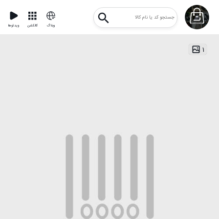
وبلاگ
کالکشن
ویدئوها
۱