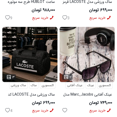
ساک ورزشی مدل LACOSTE قرمز
ساعت HUBLOT طرح سه موتوره
کد6567
سورمه ای کد 6559
۶۹۹,۰۰۰ تومان
۹۸۸,۰۰۰ تومان
خرید سریع
خرید سریع
9
3
...
...
۳
۲
اکسسوری
عینک
عینک آفتابی
اکسسوری
ساک
ساک ورزشی
عینک آفتابی Marc_Jacobs مدل
ساک ورزشی مدل LACOSTE کد
6566
3956
۷۴۹,۰۰۰ تومان
۶۹۹,۰۰۰ تومان
خرید سریع
خرید سریع
4