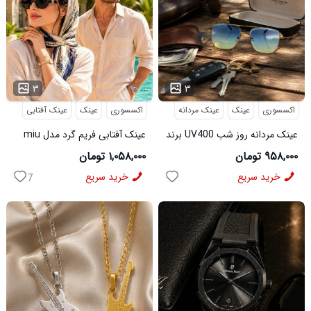
...
...
۳
۳
اکسسوری
عینک
عینک مردانه
اکسسوری
عینک
عینک آفتابی
عینک مردانه روز شب UV400 برند
عینک آفتابی فریم گرد مدل miu
میباخ
miu
۹۵۸,۰۰۰ تومان
۱,۰۵۸,۰۰۰ تومان
خرید سریع
خرید سریع
7