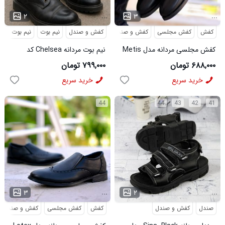
...
...
۲
۳
کفش
کفش مجلسی
کفش و صندل
کفش و صندل
نیم بوت
نیم بوت مردا
کفش مجلسی مردانه مدل Metis
نیم بوت مردانه Chelsea کد
کد 6328
6413
۶۸۸,۰۰۰ تومان
۷۹۹,۰۰۰ تومان
خرید سریع
خرید سریع
44
44
43
42
41
...
...
۳
۲
صندل
کفش و صندل
کفش
کفش مجلسی
کفش و صندل