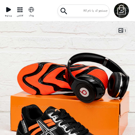
وبلاگ
کالکشن
ویدئوها
۱