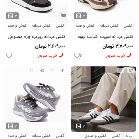
...
۳
۳
کفش
کفش مردانه
کفش و صندل
کفش
کفش مردانه
کفش و صندل
کفش مردانه اسپرت اشبالت قهوه
کفش مردانه روزمره چرم مصنوعی
ای Saucony مدل 50786
سفید مشکی On Running مدل
۳,۷۰۹,۰۰۰ تومان
۲,۶۰۹,۰۰۰ تومان
50920
خرید سریع
خرید سریع
8
44
43
42
41
40
37
...
...
۳
۳
زنانه
کفش
کفش و صندل
کفش
کفش مردانه
کفش و صندل