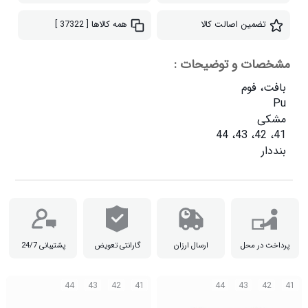
تضمین اصالت کالا
همه کالاها
[ 37322 ]
مشخصات و توضیحات :
بنددار

پرداخت در محل
ارسال ارزان
گارانتی تعویض
پشتیبانی 24/7
44
43
42
41
44
43
42
41