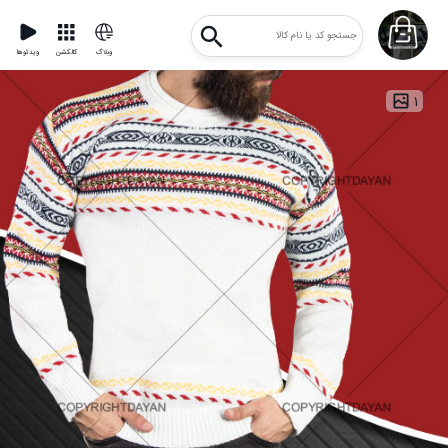
وبلاگ
کالکشن
ویدئوها
۱