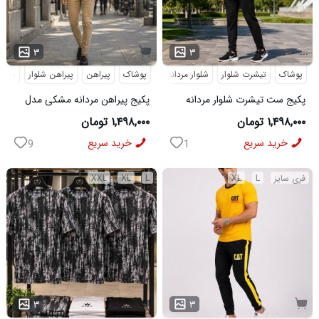
...
۳
۳
پوشاک
تیشرت شلوار
شلوار مردانه
کفش
پوشاک
پیراهن
کفش و صندل
پیراهن شلوار
کفش ورزشی
شلوار
پکیج ست تیشرت شلوار مردانه
پکیج پیراهن مردانه مشکی مدل
361 مدل W15 کفش ورزشی
VQ شلوار مردانه خاکی مدل
۱,۴۹۸,۰۰۰ تومان
۱,۴۹۸,۰۰۰ تومان
مردانه مدل pavlo
MOBIN
خرید سریع
خرید سریع
9
1
فری سایز
L
XL
L
XL
XXL
۳
۳