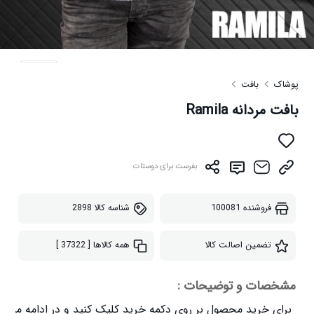
پوشاک
بافت
بافت مردانه Ramila
بفرست برای دوستات
فروشنده
100081
شناسه کالا
2898
تضمین اصالت کالا
همه کالاها
[ 37322 ]
مشخصات و توضیحات :