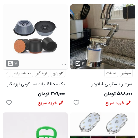
...
...
۳
۳
سرشیر
نظافت
کاربردی
لرزه گیر
محافظ پایه
نظافت
سرشیر تلسکوپی فیلتردار
پک محافظ پایه سیلیکونی لرزه گیر
ماشین لباسشویی مدل 48404
۵۸۸,۰۰۰ تومان
۳۰۹,۰۰۰ تومان
خرید سریع
خرید سریع