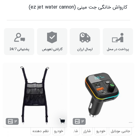
کارواش خانگی جت مینی (ez jet water cannon)

پرداخت در محل
ارسال ارزان
گارانتی تعویض
پشتیبانی 24/7
...
۳
۳
جانبی موبایل
خودرو
شارژر
شارژر فندکی
خودرو
نظم دهنده