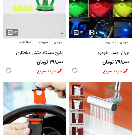
...
...
۳
۳
۱
خودرو
کاربردی
خودرو
سروالف
صافکاری
چراغ لمسی خودرو
پکیج دستگاه مکش صافکاری
سروالف VIPشب نما
۷۹۸,۰۰۰ تومان
۴۹۸,۰۰۰ تومان
خرید سریع
خرید سریع
1