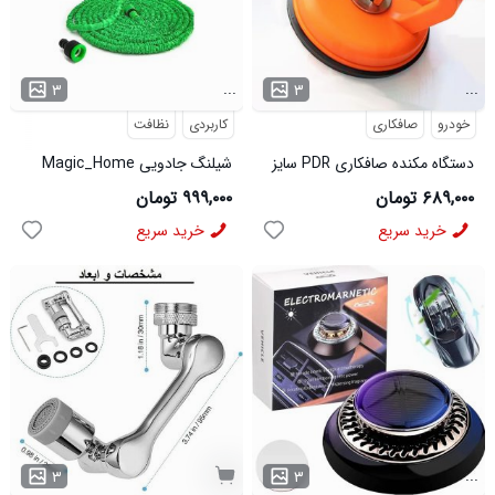
...
...
۳
۳
خودرو
صافکاری
کاربردی
نظافت
دستگاه مکنده صافکاری PDR سایز
شیلنگ جادویی Magic_Home
بزرگ مدل 3774
مدل 3964
۶۸۹,۰۰۰ تومان
۹۹۹,۰۰۰ تومان
خرید سریع
خرید سریع
...
۳
۳