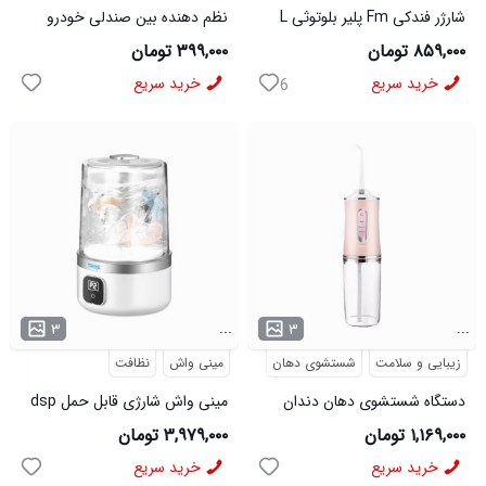
شارژر فندکی Fm پلیر بلوتوثی L
نظم دهنده بین صندلی خودرو
05 مدل 50820
مدل 50899
۸۵۹,۰۰۰ تومان
۳۹۹,۰۰۰ تومان
خرید سریع
خرید سریع
6
...
...
۳
۳
زیبایی و سلامت
شستشوی دهان
نظافت
مینی واش
نظافت
دستگاه شستشوی دهان دندان
مینی واش شارژی قابل حمل dsp
مدل 48522
مدل 48909
۱,۱۶۹,۰۰۰ تومان
۳,۹۷۹,۰۰۰ تومان
خرید سریع
خرید سریع