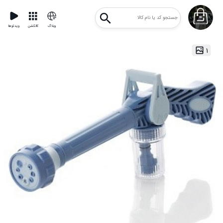
وبلاگ
کالکشن
ویدئوها
۱