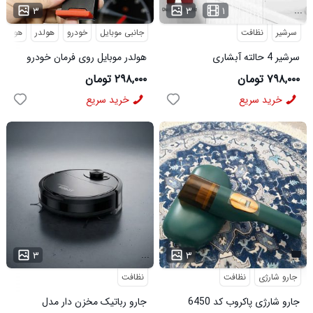
...
...
۳
۳
۱
سرشیر
نظافت
جانبی موبایل
خودرو
هولدر
هولدر 
سرشیر 4 حالته آبشاری
هولدر موبایل روی فرمان خودرو
مدل 2587
۷۹۸,۰۰۰ تومان
۲۹۸,۰۰۰ تومان
خرید سریع
خرید سریع
...
۳
۳
جارو شارژی
نظافت
نظافت
جارو شارژی پاکروب کد 6450
جارو رباتیک مخزن دار مدل