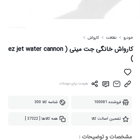
خودرو
نظافت
کارواش
کارواش خانگی جت مینی ( ez jet water cannon
)
بفرست برای دوستات
فروشنده
100081
شناسه کالا
300
تضمین اصالت کالا
همه کالاها
[ 37322 ]
مشخصات و توضیحات :