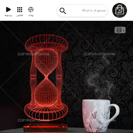
وبلاگ
کالکشن
ویدئوها
۱