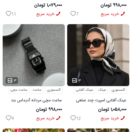
استیل فنری لوکس نقره ای
Buffalo مدل 50690
۹۹۸,۰۰۰ تومان
۱,۰۷۹,۰۰۰ تومان
خرید سریع
خرید سریع
11
7
...
...
۳
۳
اکسسوری
عینک
عینک آفتابی
اکسسوری
ساعت
ساعت مچی
عینک آفتابی اسپرت چند ضلعی
ساعت مچی مردانه آدیداس بند
مدل Dior
استیل فنری لوکس مشکی
۱,۰۵۸,۰۰۰ تومان
۹۹۸,۰۰۰ تومان
خرید سریع
خرید سریع
9
12