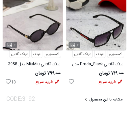
...
...
۲
۲
اکسسوری
عینک
عینک آفتابی
اکسسوری
عینک
عینک آفتابی
عینک آفتابی Prada_Black مدل
عینک آفتابی MiuMiu مدل 3958
3957
۷۱۹,۰۰۰ تومان
۷۹۹,۰۰۰ تومان
خرید سریع
خرید سریع
18
مشابه با این محصول