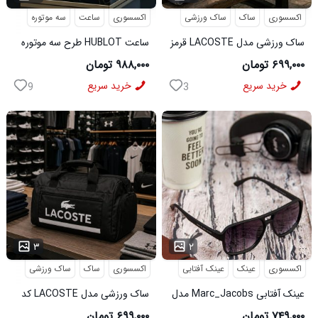
اکسسوری
ساک
ساک ورزشی
اکسسوری
ساعت
سه موتوره
ساک ورزشی مدل LACOSTE قرمز
ساعت HUBLOT طرح سه موتوره
کد6567
سورمه ای کد 6559
۶۹۹,۰۰۰ تومان
۹۸۸,۰۰۰ تومان
خرید سریع
خرید سریع
9
3
...
...
۳
۲
اکسسوری
عینک
عینک آفتابی
اکسسوری
ساک
ساک ورزشی
عینک آفتابی Marc_Jacobs مدل
ساک ورزشی مدل LACOSTE کد
6566
3956
۷۴۹,۰۰۰ تومان
۶۹۹,۰۰۰ تومان