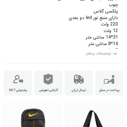
سبز،قرمز،سفید،زرد

پرداخت در محل
ارسال ارزان
گارانتی تعویض
پشتیبانی 24/7