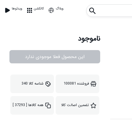
وبلاگ
کالکشن
ویدئوها
ناموجود
این محصول فعلا موجودی ندارد
فروشنده
100081
شناسه کالا
340
تضمین اصالت کالا
همه کالاها
[ 37293 ]