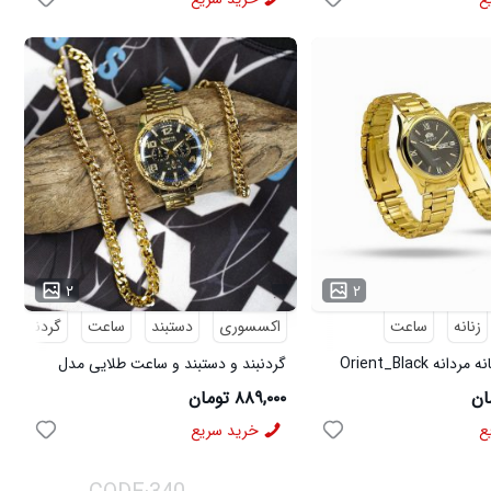
۲
۲
زنانه
ساعت
اکسسوری
دستبند
ساعت
گردنبند
ست ساعت زنانه مردانه Orient_Black
گردنبند و دستبند و ساعت طلایی مدل
3877
۸۸۹,۰۰۰ تومان
ع
خرید سریع