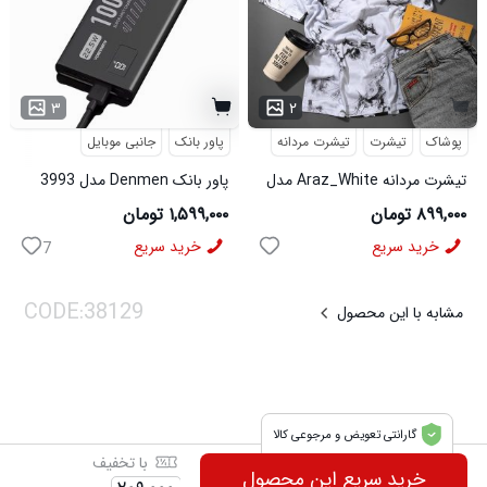
۳
۲
پوشاک
تیشرت
تیشرت مردانه
پاور بانک
جانبی موبایل
تیشرت مردانه Araz_White مدل
پاور بانک Denmen مدل 3993
3992
۸۹۹,۰۰۰ تومان
۱,۵۹۹,۰۰۰ تومان
خرید سریع
خرید سریع
7
مشابه با این محصول
گارانتی تعویض و مرجوعی کالا
با تخفیف
خرید سریع این محصول