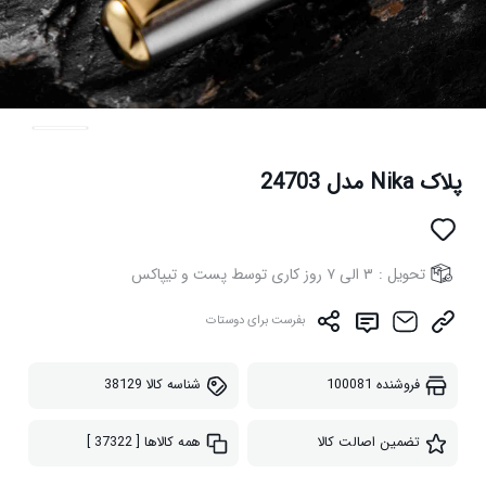
پلاک Nika مدل 24703
تحویل :
۳ الی ۷ روز کاری توسط پست و تیپاکس
بفرست برای دوستات
فروشنده
100081
شناسه کالا
38129
تضمین اصالت کالا
همه کالاها
[ 37322 ]