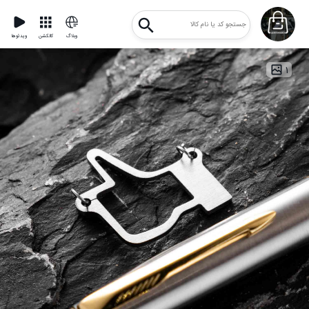
وبلاگ
کالکشن
ویدئوها
۱