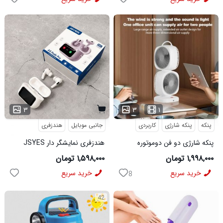
۳
۳
۱
پنکه
پنکه شارژی
کاربردی
جانبی موبایل
هندزفری
پنکه شارژی دو فن دوموتوره
هندزفری نمایشگر دار JSYES
سایلنت با قابلیت چرخش 360
A3Pods Pro
۱,۹۹۸,۰۰۰ تومان
۱,۵۹۸,۰۰۰ تومان
درجه
خرید سریع
خرید سریع
8
42