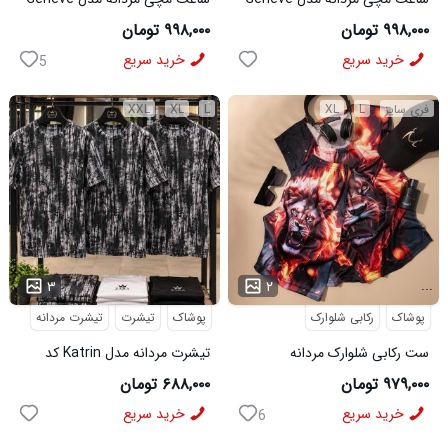
کد 6562
طوسی کد6564
۹۹۸,۰۰۰ تومان
۹۹۸,۰۰۰ تومان
خرید سریع
خرید سریع
5
فری سایز
L
XL
L
XL
XXL
...
...
۳
۲
پوشاک
رکابی شلوارک
پوشاک
تیشرت
تیشرت مردانه
ست رکابی شلوارک مردانه
تیشرت مردانه مدل Katrin کد
Lion_Black مدل 3997
6579
۹۷۹,۰۰۰ تومان
۶۸۸,۰۰۰ تومان
خرید سریع
خرید سریع
6