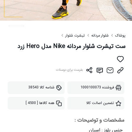
پوشاک
شلوار مردانه
تیشرت شلوار
ست تیشرت شلوار مردانه Nike مدل Hero زرد
بفرست برای دوستات
فروشنده
1000100073
شناسه کالا
38543
تضمین اصالت کالا
همه کالاها
[ 4500 ]
مشخصات و توضیحات :