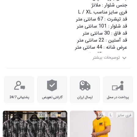
تن پوش عالی

پرداخت در محل
ارسال ارزان
گارانتی تعویض
پشتیبانی 24/7
فری سایز
L
XL
L
XL
XXL