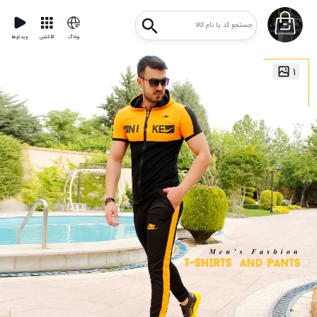
وبلاگ
کالکشن
ویدئوها
۱