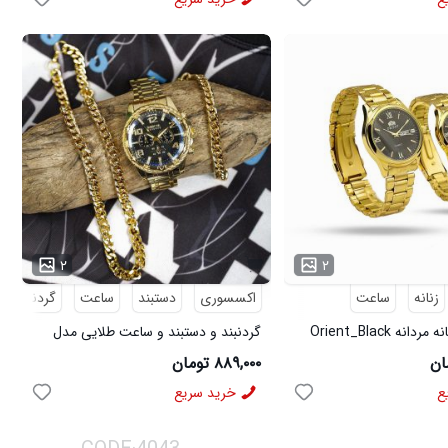
۲
۲
زنانه
ساعت
اکسسوری
دستبند
ساعت
گردنبند
ست ساعت زنانه مردانه Orient_Black
گردنبند و دستبند و ساعت طلایی مدل
3877
۸۸۹,۰۰۰ تومان
ع
خرید سریع