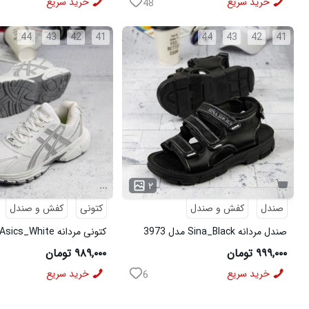
خرید سریع
خرید سریع
48
44
43
42
41
44
43
42
41
...
۲
صندل
کفش و صندل
کتونی
کفش و صندل
صندل مردانه Sina_Black مدل 3973
کتونی مردانه Asics_White مدل 3975
۹۹۹,۰۰۰ تومان
۹۸۹,۰۰۰ تومان
خرید سریع
خرید سریع
6