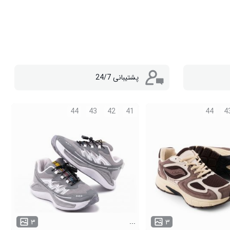
پشتیبانی 24/7
44
43
42
41
44
4
...
۳
۳