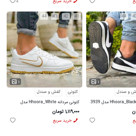
ع
خرید سریع
4
44
43
42
41
44
4
...
۱
۱
ش و صندل
کتونی
کفش و صندل
کتونی مردانه Hhoora_White مدل
3938
۱,۱۱۹,۰۰۰ تومان
ع
خرید سریع