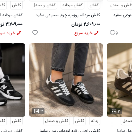
فش و صندل
کفش
کفش مردانه
کفش و صندل
کفش
کفش
نوعی سفید
کفش مردانه روزمره چرم مصنوعی سفید
کفش مردانه اس
مشکی On Running مدل 50920
Saucony مدل 50786
۲,۶۰۹,۰۰۰ تومان
۳,۷۰۹,۰۰۰ تومان
خرید سریع
خرید سری
9
...
...
۳
۳
صندل
زنانه
کفش
کفش و صندل
کفش
کفش
ل سامبا
کفش راحتی زنانه آدیداس مدل سامبا