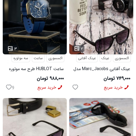
...
...
۳
۲
اکسسوری
عینک
عینک آفتابی
اکسسوری
ساعت
سه موتوره
عینک آفتابی Marc_Jacobs مدل
ساعت HUBLOT طرح سه موتوره
3956
سورمه ای کد 6559
۷۴۹,۰۰۰ تومان
۹۸۸,۰۰۰ تومان
خرید سریع
خرید سریع
9