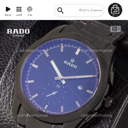
وبلاگ
کالکشن
ویدئوها
۱