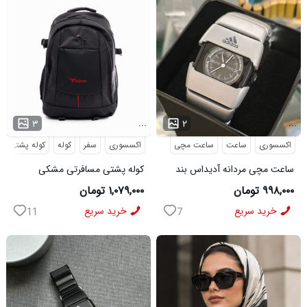
...
...
۳
۲
اکسسوری
ساعت
ساعت مچی
اکسسوری
سفر
کوله
کوله پشتی
ساعت مچی مردانه آدیداس بند
کوله پشتی مسافرتی مشکی
استیل فنری لوکس نقره ای
Buffalo مدل 50690
۹۹۸,۰۰۰ تومان
۱,۰۷۹,۰۰۰ تومان
خرید سریع
خرید سریع
11
7