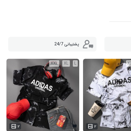
پشتیبانی 24/7
XXL
XL
L
X
۲
۲