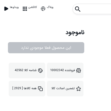
وبلاگ
کالکشن
ویدئوها
ناموجود
این محصول فعلا موجودی ندارد
فروشنده
10002342
شناسه کالا
42562
تضمین اصالت کالا
همه کالاها
[ 2929 ]