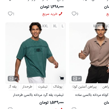
ی مدل MOBIN
W15 کفش ورزشی مردانه مدل pavlo
۱,۴۹۸,۰۰۰ تومان
ع
خرید سریع
1
9
XXL
XL
L
XXXL
X
۳
۳
راهن
پیراهن آستین کوتاه
پوشاک
تیشرت
طرحدار
یقه گرد
کوتاه مردانه باکسی ساده
تیشرت یقه گرد مردانه باکسی طرحدار
مچینست سبز Balenciaga مدل 50944
۱,۵۳۹,۰۰۰ تومان