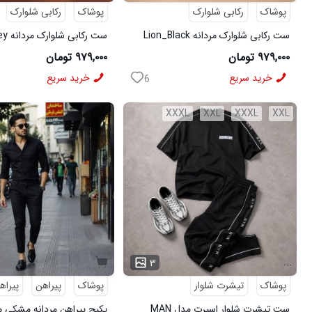
پوشاک
رکابی شلوارک
پوشاک
رکابی شلوارک
ست رکابی شلوارک مردانه Lion_Black
مدل 3997
3996
۹۷۹,۰۰۰ تومان
۹۷۹,۰۰۰ تومان
خرید سریع
خرید سریع
6
XXXL
XXL
XXXL
XXL
...
۳
پوشاک
تیشرت شلوار
پوشاک
پیراهن
پیراه
ست تیشرت شلوار اسپرت مدل MAN