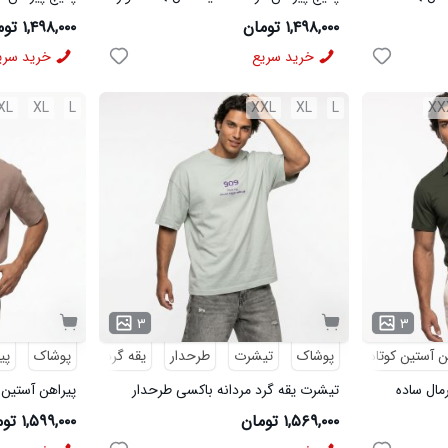
مردانه مشکی مدل MOBIN
شلوار مردانه خاک
۱,۴۹۸,۰۰۰ تومان
۱,۴۹۸,۰۰۰ تومان
خرید سریع
خرید سری
XL
XL
L
XXL
XL
L
XX
۳
۳
ن آستین کوتاه
پوشاک
تیشرت
طرحدار
یقه گرد
پوشاک
پی
رمال ساده
تیشرت یقه گرد مردانه باکسی طرحدار
پیراهن آستین 
پنبه دو رو سبز روشن مدل 50896
لینن کرم مدل 50943
۱,۵۶۹,۰۰۰ تومان
۱,۵۹۹,۰۰۰ تومان