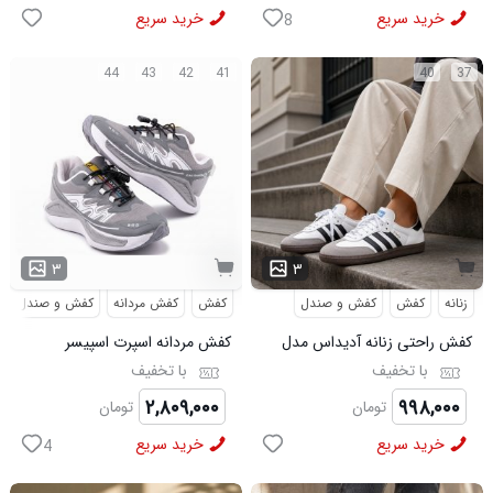
خرید سریع
خرید سریع
8
44
43
42
41
40
37
۳
۳
زنانه
کفش
کفش و صندل
کفش
کفش مردانه
کفش و صندل
کفش راحتی زنانه آدیداس مدل
کفش مردانه اسپرت اسپیسر
سامبا سفید
طوسی سفید Salamon مدل
با تخفیف
با تخفیف
50728
۲,۸۰۹,۰۰۰
۹۹۸,۰۰۰
تومان
تومان
خرید سریع
خرید سریع
4