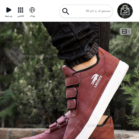
وبلاگ
کالکشن
ویدئوها
۱