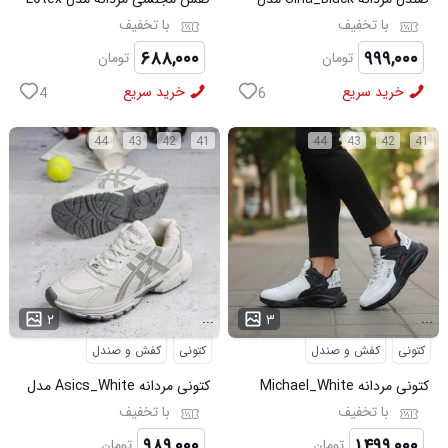
3973
کد6330
با تخفیف
با تخفیف
۶۸۸,۰۰۰
۹۹۹,۰۰۰
تومان
تومان
خرید سریع
خرید سریع
4
6
44
43
42
41
44
43
42
41
...
...
۲
۳
کتونی
کفش و صندل
کتونی
کفش و صندل
کتونی مردانه Michael_White
کتونی مردانه Asics_White مدل
مدل 3844
3975
با تخفیف
با تخفیف
۹۸۹,۰۰۰
۱,۴۹۹,۰۰۰
تومان
تومان