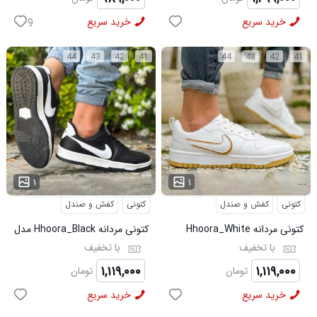
خرید سریع
خرید سریع
9
44
43
42
41
44
43
42
41
...
...
۱
۱
کتونی
کفش و صندل
کتونی
کفش و صندل
کتونی مردانه Hhoora_White
کتونی مردانه Hhoora_Black مدل
مدل 3938
3939
با تخفیف
با تخفیف
۱,۱۱۹,۰۰۰
۱,۱۱۹,۰۰۰
تومان
تومان
خرید سریع
خرید سریع