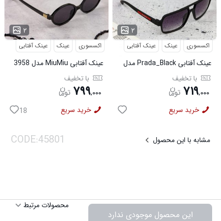
...
...
۲
۲
اکسسوری
عینک
عینک آفتابی
اکسسوری
عینک
عینک آفتابی
عینک آفتابی Prada_Black مدل
عینک آفتابی MiuMiu مدل 3958
3957
با تخفیف
با تخفیف
۷۹۹
۷۱۹
,
۰۰۰
,
۰۰۰
خرید سریع
خرید سریع
18
مشابه با این محصول
محصولات مرتبط
این محصول موجودی ندارد