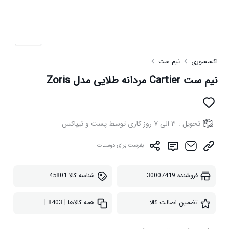
اکسسوری
نیم ست
نیم ست Cartier مردانه طلایی مدل Zoris
تحویل :
۳ الی ۷ روز کاری توسط پست و تیپاکس
بفرست برای دوستات
فروشنده
30007419
شناسه کالا
45801
تضمین اصالت کالا
همه کالاها
[ 8403 ]