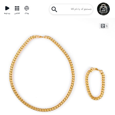
وبلاگ
کالکشن
ویدئوها
۱