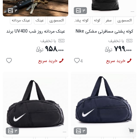
...
...
۳
۳
اکسسوری
سفر
کوله
کوله پشتی
مسافرتی
اکسسوری
عینک
عینک مردانه
کوله پشتی مسافرتی مشکی Nike
عینک مردانه روز شب UV400 برند
مدل 50693
میباخ
با تخفیف
با تخفیف
۹۵۸
۷۹۹
,
۰۰۰
,
۰۰۰
خرید سریع
خرید سریع
4
...
۳
۳