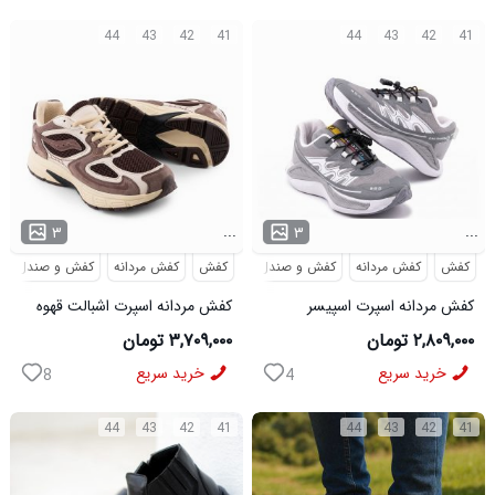
44
43
42
41
44
43
42
41
...
...
۳
۳
کفش
کفش مردانه
کفش و صندل
کفش
کفش مردانه
کفش و صندل
کفش مردانه اسپرت اسپیسر
کفش مردانه اسپرت اشبالت قهوه
طوسی سفید Salamon مدل
ای Saucony مدل 50786
۲,۸۰۹,۰۰۰ تومان
۳,۷۰۹,۰۰۰ تومان
50728
خرید سریع
خرید سریع
8
4
44
43
42
41
44
43
42
41