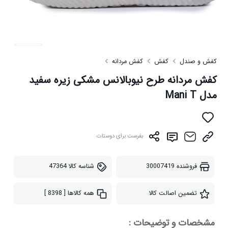
کفش و صندل
کفش
کفش مردانه
کفش مردانه طرح نیوبالانس مشکی زیره سفید
مدل Mani T
بفرست برای دوستات
فروشنده
30007419
شناسه کالا
47364
تضمین اصالت کالا
همه کالاها
[ 8398 ]
مشخصات و توضیحات :