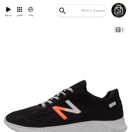
وبلاگ
کالکشن
ویدئوها
۱