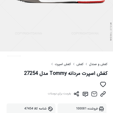
کفش و صندل
کفش
کفش اسپرت
کفش اسپرت مردانه Tommy مدل 27254
بفرست برای دوستات
فروشنده
100081
شناسه کالا
47454