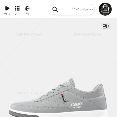
وبلاگ
کالکشن
ویدئوها
۱