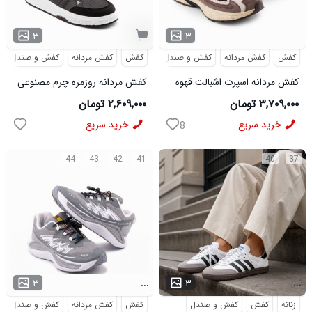
...
۳
۳
کفش
کفش مردانه
کفش و صندل
کفش
کفش مردانه
کفش و صندل
کفش مردانه اسپرت اشبالت قهوه
کفش مردانه روزمره چرم مصنوعی
ای Saucony مدل 50786
سفید مشکی On Running مدل
۳,۷۰۹,۰۰۰ تومان
۲,۶۰۹,۰۰۰ تومان
50920
خرید سریع
خرید سریع
8
44
43
42
41
40
37
...
...
۳
۳
زنانه
کفش
کفش و صندل
کفش
کفش مردانه
کفش و صندل