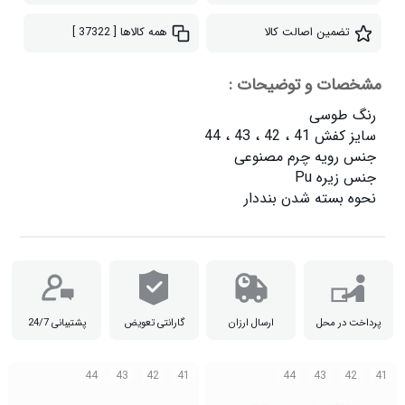
تضمین اصالت کالا
همه کالاها
[ 37322 ]
مشخصات و توضیحات :
نحوه بسته شدن بنددار

پرداخت در محل
ارسال ارزان
گارانتی تعویض
پشتیبانی 24/7
44
43
42
41
44
43
42
41