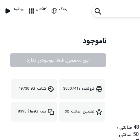
وبلاگ
کالکشن
ویدئوها
ناموجود
این محصول فعلا موجودی ندارد
فروشنده
30007419
شناسه کالا
49730
تضمین اصالت کالا
همه کالاها
[ 8398 ]