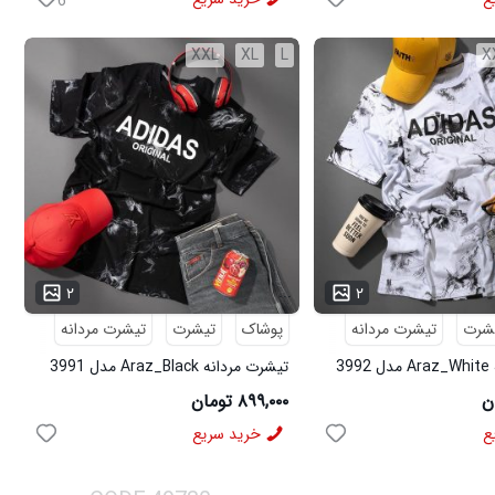
6
XXL
XL
L
X
...
۲
۲
شرت
تیشرت مردانه
پوشاک
تیشرت
تیشرت مردانه
3
تیشرت مردانه Araz_Black مدل 3991
۸۹۹,۰۰۰ تومان
ع
خرید سریع