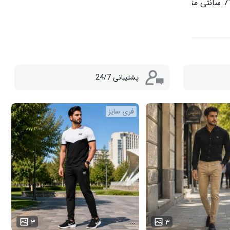
پشتیبانی 24/7
فری سایز
...
۳
۳