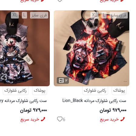
فری سایز
L
XL
فری سایز
L
XL
...
...
۲
پوشاک
رکابی شلوارک
پوشاک
رکابی شلوارک
ست رکابی شلوارک مردانه Lion_Black
مدل 3997
3996
۹۷۹,۰۰۰ تومان
۹۷۹,۰۰۰ تومان
خرید سریع
خرید سریع
6