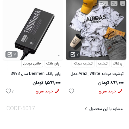
XXL
XL
L
...
...
۳
۲
پوشاک
تیشرت
تیشرت مردانه
پاور بانک
جانبی موبایل
تیشرت مردانه Araz_White مدل
پاور بانک Denmen مدل 3993
3992
۸۹۹,۰۰۰ تومان
۱,۵۹۹,۰۰۰ تومان
خرید سریع
خرید سریع
7
مشابه با این محصول