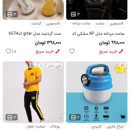
...
۳
۳
اکسسوری
ساعت
ساعت مردانه
اکسسوری
گردنبند
ساعت مردانه مدل AP مشکی کد
ست گردنبند مدل gitar کد6574
6546
۹۹۸,۰۰۰ تومان
۳۹۸,۰۰۰ تومان
خرید سریع
خرید سریع
14
42
فری سایز
L
XL
...
۳
۲
چراغ شارژی
کاربردی
پوشاک
تیشرت شلوار