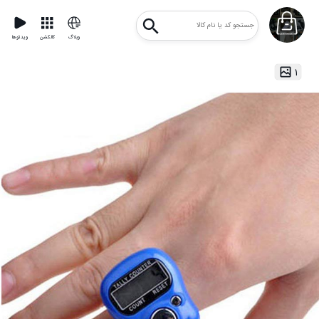
وبلاگ
کالکشن
ویدئوها
۱