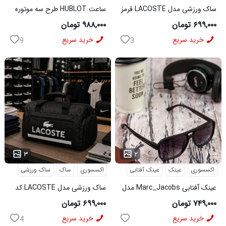
ساک ورزشی مدل LACOSTE قرمز
ساعت HUBLOT طرح سه موتوره
کد6567
سورمه ای کد 6559
۶۹۹,۰۰۰ تومان
۹۸۸,۰۰۰ تومان
خرید سریع
خرید سریع
9
3
...
...
۳
۲
اکسسوری
عینک
عینک آفتابی
اکسسوری
ساک
ساک ورزشی
عینک آفتابی Marc_Jacobs مدل
ساک ورزشی مدل LACOSTE کد
6566
3956
۷۴۹,۰۰۰ تومان
۶۹۹,۰۰۰ تومان
خرید سریع
خرید سریع
4