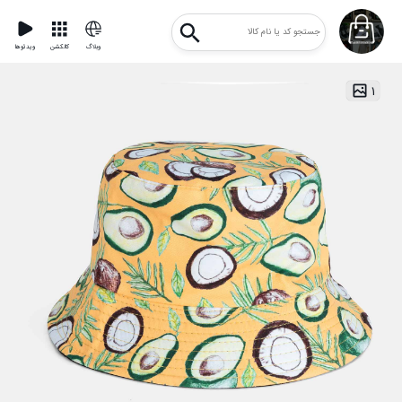
وبلاگ
کالکشن
ویدئوها
۱