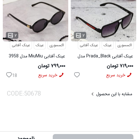
...
...
۲
۲
اکسسوری
عینک
عینک آفتابی
اکسسوری
عینک
عینک آفتابی
عینک آفتابی Prada_Black مدل
عینک آفتابی MiuMiu مدل 3958
3957
۷۱۹,۰۰۰ تومان
۷۹۹,۰۰۰ تومان
خرید سریع
خرید سریع
18
مشابه با این محصول
ناموجود