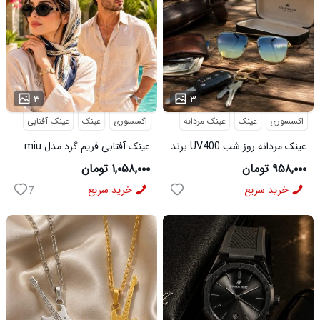
...
...
۳
۳
اکسسوری
عینک
عینک مردانه
اکسسوری
عینک
عینک آفتابی
عینک مردانه روز شب UV400 برند
عینک آفتابی فریم گرد مدل miu
میباخ
miu
۹۵۸,۰۰۰ تومان
۱,۰۵۸,۰۰۰ تومان
خرید سریع
خرید سریع
7