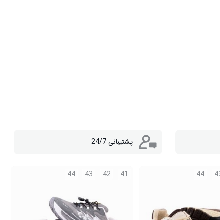
پشتیبانی 24/7
44
43
42
41
44
4