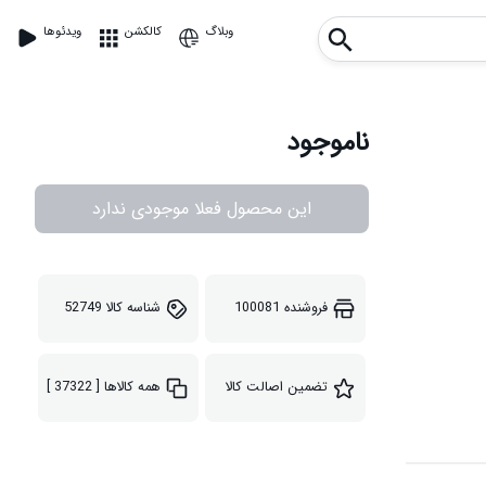
وبلاگ
کالکشن
ویدئوها
ناموجود
این محصول فعلا موجودی ندارد
فروشنده
100081
شناسه کالا
52749
تضمین اصالت کالا
همه کالاها
[ 37322 ]