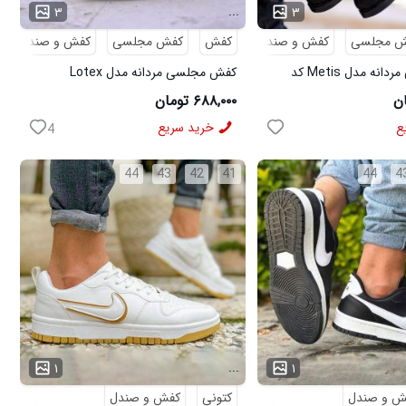
...
۳
۳
ش مجلسی
کفش و صندل
کفش
کفش مجلسی
کفش و صندل
کفش مجلسی مردانه مدل Metis کد
کفش مجلسی مردانه مدل Lotex
کد6330
۶۸۸,۰۰۰ تومان
ع
خرید سریع
4
44
43
42
41
44
4
...
۱
۱
ش و صندل
کتونی
کفش و صندل