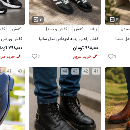
...
...
۳
۳
صندل
زنانه
کفش
کفش و صندل
کفش
کفش
ل سامبا
کفش راحتی زنانه آدیداس مدل سامبا
مشکی
مشکی
۹۹۸,۰۰۰ تومان
۷۹۸,۰۰۰ تومان
خرید سریع
خرید سری
2
3
2
41
40
44
43
42
41