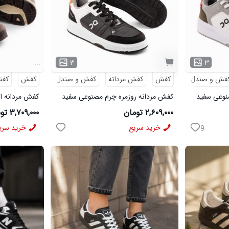
...
۳
۳
فش و صندل
کفش
کفش مردانه
کفش و صندل
کفش
کفش
نوعی سفید
کفش مردانه روزمره چرم مصنوعی سفید
کفش مردانه اس
مشکی On Running مدل 50920
Saucony مدل 50786
۲,۶۰۹,۰۰۰ تومان
۳,۷۰۹,۰۰۰ تومان
خرید سریع
خرید سری
9