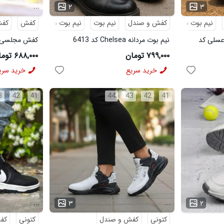
...
...
۲
۳
نیم بوت مردانه
کفش و صندل
نیم بوت
نیم بوت مردانه
کفش
کف
 بوت مردانه مدل sevin عسلی کد
نیم بوت مردانه Chelsea کد 6413
6328
۷۹۹,۰۰۰ تومان
۶۸۸,۰۰۰ تومان
خرید سریع
خرید سری
3
42
41
44
43
42
41
...
...
۳
۲
کتونی
کفش و صندل
کتونی
کف