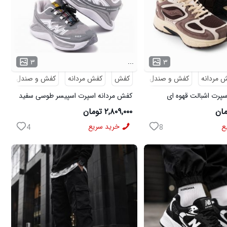
...
۳
۳
 مردانه
کفش و صندل
کفش
کفش مردانه
کفش و صندل
پرت اشبالت قهوه ای
کفش مردانه اسپرت اسپیسر طوسی سفید
Salamon مدل 50728
۲,۸۰۹,۰۰۰ تومان
ع
خرید سریع
4
8