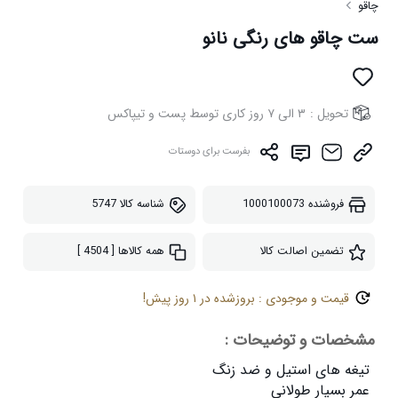
چاقو
ست چاقو های رنگی نانو
تحویل :
۳ الی ۷ روز کاری توسط پست و تیپاکس
بفرست برای دوستات
فروشنده
1000100073
شناسه کالا
5747
تضمین اصالت کالا
همه کالاها
[ 4504 ]
قیمت و موجودی : بروزشده در ۱ روز پیش!
مشخصات و توضیحات :