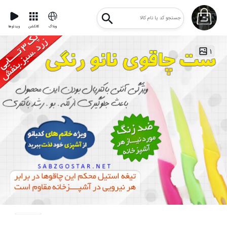
وبلاگ
کالکشن
ویدئوها
۱