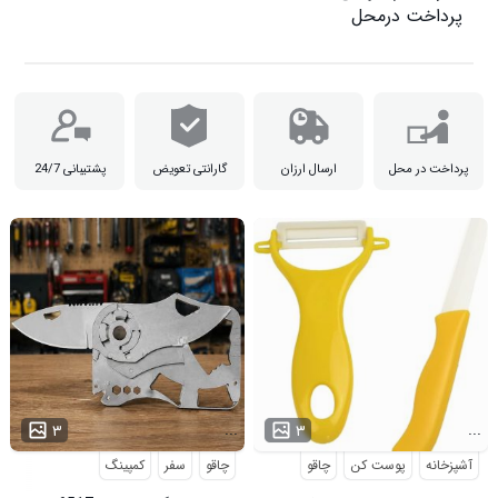
پرداخت درمحل

پرداخت در محل
ارسال ارزان
گارانتی تعویض
پشتیبانی 24/7
...
...
۳
۳
آشپزخانه
پوست کن
چاقو
چاقو
سفر
کمپینگ