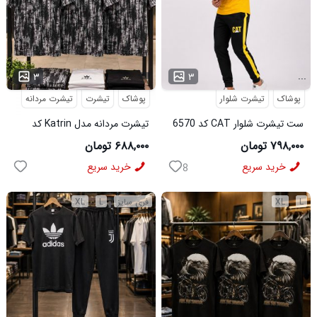
...
۳
۳
پوشاک
تیشرت شلوار
پوشاک
تیشرت
تیشرت مردانه
ست تیشرت شلوار CAT کد 6570
تیشرت مردانه مدل Katrin کد
6579
۷۹۸,۰۰۰ تومان
۶۸۸,۰۰۰ تومان
خرید سریع
خرید سریع
8
L
XL
فری سایز
L
XL