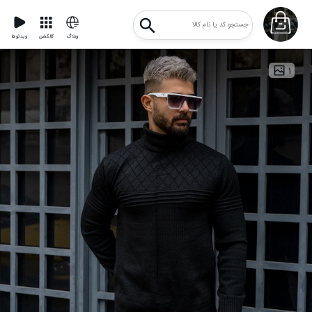
وبلاگ
کالکشن
ویدئوها
۱