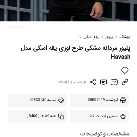
پوشاک
پلیور
یقه اسکی
پلیور مردانه مشکی طرح لوزی یقه اسکی مدل
Havash
بفرست برای دوستات
فروشنده
30007419
شناسه کالا
59833
تضمین اصالت کالا
همه کالاها
[ 8400 ]
مشخصات و توضیحات :