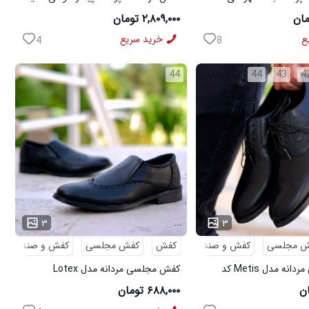
Salamon مدل 50728
۲,۸۰۹,۰۰۰ تومان
ع
خرید سریع
4
8
44
44
43
4
...
۳
۳
ش مجلسی
کفش و صندل
کفش
کفش مجلسی
کفش و صندل
کفش مجلسی مردانه مدل Metis کد
کفش مجلسی مردانه مدل Lotex
کد6330
۶۸۸,۰۰۰ تومان