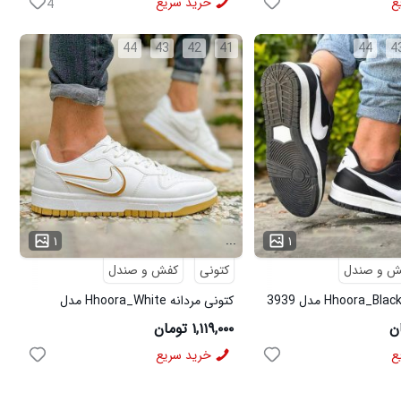
ع
خرید سریع
4
44
43
42
41
44
4
...
۱
۱
ش و صندل
کتونی
کفش و صندل
کتونی مردانه Hhoora_White مدل
3938
۱,۱۱۹,۰۰۰ تومان
ع
خرید سریع