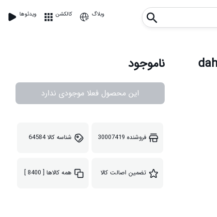
وبلاگ
کالکشن
ویدئوها
ناموجود
این محصول فعلا موجودی ندارد
فروشنده
30007419
شناسه کالا
64584
تضمین اصالت کالا
همه کالاها
[ 8400 ]