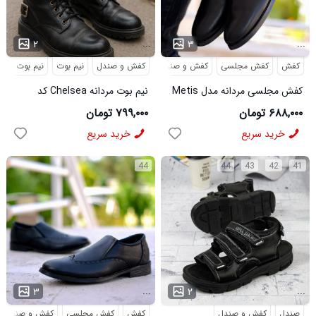
...
...
۲
۳
کفش
کفش مجلسی
کفش و صندل
کفش و صندل
نیم بوت
نیم بوت مردا
کفش مجلسی مردانه مدل Metis
نیم بوت مردانه Chelsea کد
کد 6328
6413
۶۸۸,۰۰۰ تومان
۷۹۹,۰۰۰ تومان
خرید سریع
خرید سریع
44
44
43
42
41
...
...
۳
۲
صندل
کفش و صندل
کفش
کفش مجلسی
کفش و صندل