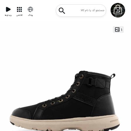
وبلاگ
کالکشن
ویدئوها
۱