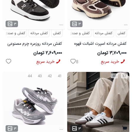
...
...
۳
۳
کفش
کفش مردانه
کفش و صندل
کفش
کفش مردانه
کفش و صندل
کفش مردانه اسپرت اشبالت قهوه
کفش مردانه روزمره چرم مصنوعی
ای Saucony مدل 50786
سفید مشکی On Running مدل
۳,۷۰۹,۰۰۰ تومان
۲,۶۰۹,۰۰۰ تومان
50920
خرید سریع
خرید سریع
8
44
43
42
41
40
37
...
۳
۳