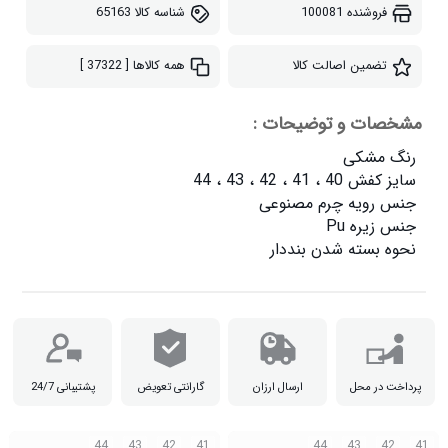
فروشنده
100081
شناسه کالا
65163
تضمین اصالت کالا
همه کالاها
[ 37322 ]
مشخصات و توضیحات :
نحوه بسته شدن بنددار

پرداخت در محل
ارسال ارزان
گارانتی تعویض
پشتیبانی 24/7
44
43
42
41
44
43
42
41