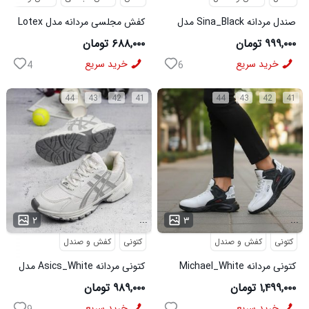
صندل مردانه Sina_Black مدل
کفش مجلسی مردانه مدل Lotex
3973
کد6330
۹۹۹,۰۰۰ تومان
۶۸۸,۰۰۰ تومان
خرید سریع
خرید سریع
4
6
44
43
42
41
44
43
42
41
...
...
۲
۳
کتونی
کفش و صندل
کتونی
کفش و صندل
کتونی مردانه Michael_White
کتونی مردانه Asics_White مدل
مدل 3844
3975
۱,۴۹۹,۰۰۰ تومان
۹۸۹,۰۰۰ تومان
خرید سریع
خرید سریع