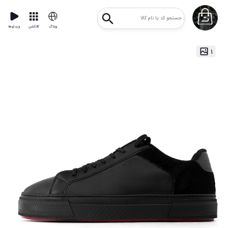
وبلاگ
کالکشن
ویدئوها
۱