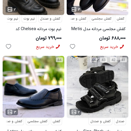
...
...
۲
۳
کفش
کفش مجلسی
کفش و صندل
کفش و صندل
نیم بوت
نیم بوت مردا
کفش مجلسی مردانه مدل Metis
نیم بوت مردانه Chelsea کد
کد 6328
6413
۶۸۸,۰۰۰ تومان
۷۹۹,۰۰۰ تومان
خرید سریع
خرید سریع
44
44
43
42
41
...
...
۳
۲
صندل
کفش و صندل
کفش
کفش مجلسی
کفش و صندل