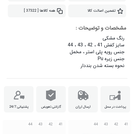
تضمین اصالت کالا
همه کالاها
[ 37322 ]
مشخصات و توضیحات :
نحوه بسته شدن بنددار

پرداخت در محل
ارسال ارزان
گارانتی تعویض
پشتیبانی 24/7
44
43
42
41
44
43
42
41