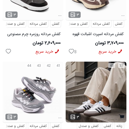
...
...
۳
۳
کفش
کفش مردانه
کفش و صندل
کفش
کفش مردانه
کفش و صندل
کفش مردانه اسپرت اشبالت قهوه
کفش مردانه روزمره چرم مصنوعی
ای Saucony مدل 50786
سفید مشکی On Running مدل
۳,۷۰۹,۰۰۰ تومان
۲,۶۰۹,۰۰۰ تومان
50920
خرید سریع
خرید سریع
8
44
43
42
41
40
37
...
۳
۳
زنانه
کفش
کفش و صندل
کفش
کفش مردانه
کفش و صندل