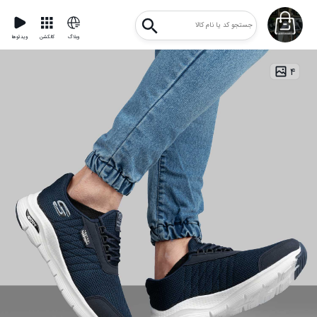
وبلاگ
کالکشن
ویدئوها
۴