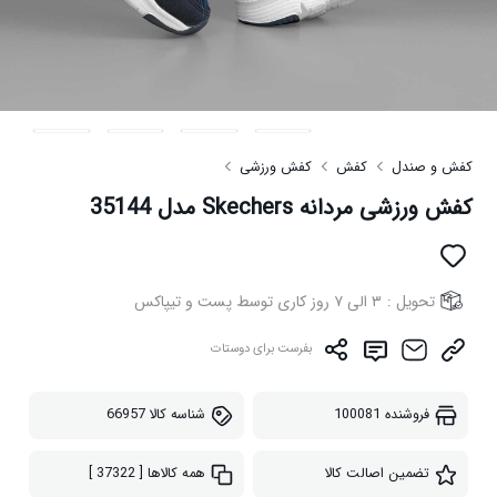
کفش و صندل
کفش
کفش ورزشی
کفش ورزشی مردانه Skechers مدل 35144
تحویل :
۳ الی ۷ روز کاری توسط پست و تیپاکس
بفرست برای دوستات
فروشنده
100081
شناسه کالا
66957
تضمین اصالت کالا
همه کالاها
[ 37322 ]