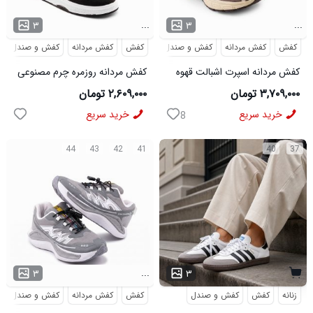
...
...
۳
۳
کفش
کفش مردانه
کفش و صندل
کفش
کفش مردانه
کفش و صندل
کفش مردانه اسپرت اشبالت قهوه
کفش مردانه روزمره چرم مصنوعی
ای Saucony مدل 50786
سفید مشکی On Running مدل
۳,۷۰۹,۰۰۰ تومان
۲,۶۰۹,۰۰۰ تومان
50920
خرید سریع
خرید سریع
8
44
43
42
41
40
37
...
۳
۳
زنانه
کفش
کفش و صندل
کفش
کفش مردانه
کفش و صندل