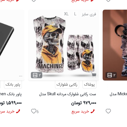
فری سایز
L
XL
...
۲
۲
پوشاک
رکابی شلوارک
پاور بانک
ست رکابی شلوارک مردانه Mickey مدل
ست رکابی شلوارک مردانه Skull مدل
پاور بانک Denmen مدل 3993
3995
۹۷۹,۰۰۰ تومان
۱,۵۹۹,۰۰۰ تومان
خرید سریع
خرید سری
6