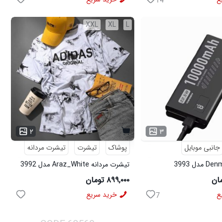
14
XXL
XL
L
۲
۳
جانبی موبایل
پوشاک
تیشرت
تیشرت مردانه
تیشرت مردانه Araz_White مدل 3992
۸۹۹,۰۰۰ تومان
ع
خرید سریع
7