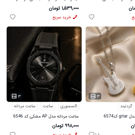
مچینست سبز Balenciaga مدل 50944
۱,۵۳۹,۰۰۰ تومان
ع
خرید سریع
...
۳
۳
گردنبند
اکسسوری
ساعت
ساعت مردانه
کد6574
ساعت مردانه مدل AP مشکی کد 6546
۹۹۸,۰۰۰ تومان
ع
خرید سریع