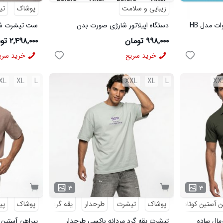
زیبایی و سلامت
پوشاک
تی
چراغ شارژی خورشیدی 80 وات مدل HB
دستگاه اپیلاتور شارژی صورت بدن
مشکی
۹۹۸,۰۰۰ تومان
۲,۴۹۸,۰۰۰ تومان
خرید سریع
خرید سری
XL
XL
L
XXL
XL
L
XX
۳
۳
ن آستین کوتاه
پوشاک
تیشرت
طرحدار
یقه گرد
پوشاک
پی
رمال ساده
تیشرت یقه گرد مردانه باکسی طرحدار
پیراهن آستین 