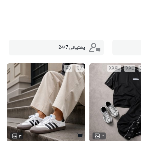
پشتیبانی 24/7
40
37
XXXL
XXL
۳
۳