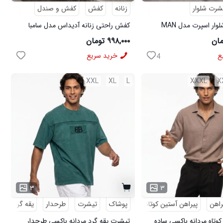
شرت شلوار
زنانه
کفش
کفش و صندل
ست تیشرت شلوار اسپرت مدل MAN
کفش راحتی زنانه آدیداس مدل سامبا
سفید
۹۹۸,۰۰۰ تومان
ع
خرید سریع
4
XXL
XL
L
XXXL
X
۳
۳
راهن
پیراهن آستین کوتاه
پوشاک
تیشرت
طرحدار
یقه گرد
کوتاه مردانه باکسی ساده
تیشرت یقه گرد مردانه باکسی طرحدار