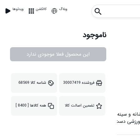
وبلاگ
کالکشن
ویدئوها
ناموجود
این محصول فعلا موجودی ندارد
فروشنده
30007419
شناسه کالا
68569
تضمین اصالت کالا
همه کالاها
[ 8400 ]
.کار کردن با این دستگاه بسیار ساده بوده و همه در هر سن و مکانی می توانند از این دستگاه استفاده نموده و دست ، بازو و سینه ای محکم و متناسب داشته باشند.با حرکت های گوناگون قابل انجام در این دستگاه عضلات دست ، ماهیچه های سه سر و دوسر ، شانه و عضلات سینه تمرین داده می شوند.این محصول از مواد abs و کش های سیلیکونی تهیه شده است و دارای دوام و کیفیتی