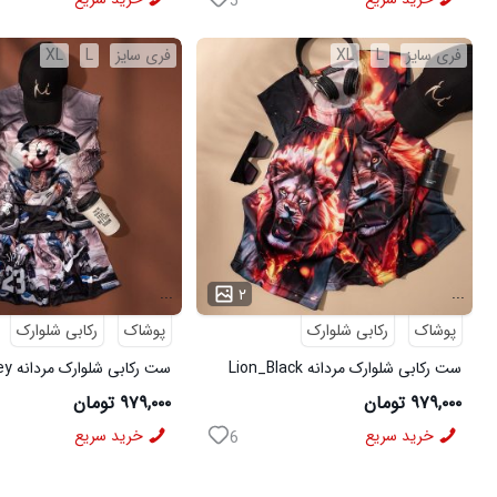
5
فری سایز
L
XL
فری سایز
L
XL
...
...
۲
پوشاک
رکابی شلوارک
پوشاک
رکابی شلوارک
ست رکابی شلوارک مردانه Lion_Black
مدل 3997
3996
۹۷۹,۰۰۰ تومان
۹۷۹,۰۰۰ تومان
خرید سریع
خرید سریع
6