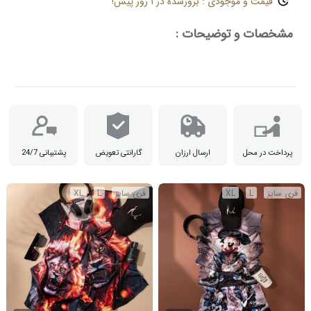
قیمت و موجودی : بروزشده در ۱ روز پیش!
مشخصات و توضیحات :
پرداخت در محل
ارسال ارزان
گارانتی تعویض
پشتیبانی 24/7
فری سایز
L
XL
فری سایز
L
XL