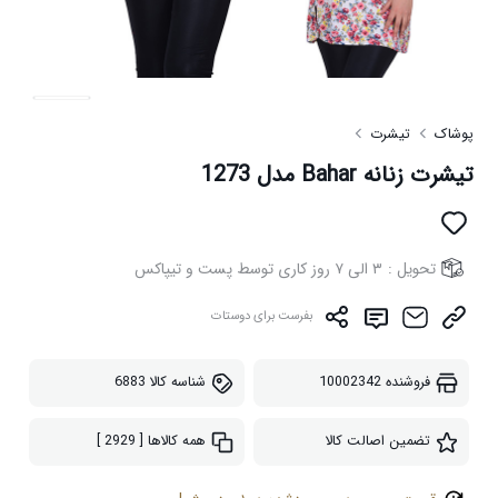
پوشاک
تیشرت
تیشرت زنانه Bahar مدل 1273
تحویل :
۳ الی ۷ روز کاری توسط پست و تیپاکس
بفرست برای دوستات
فروشنده
10002342
شناسه کالا
6883
تضمین اصالت کالا
همه کالاها
[ 2929 ]