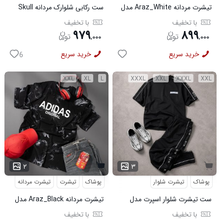
تیشرت مردانه Araz_White مدل
ست رکابی شلوارک مردانه Skull
3992
مدل 3995
با تخفیف
با تخفیف
۹۷۹
۸۹۹
,
۰۰۰
,
۰۰۰
خرید سریع
خرید سریع
6
XXL
XL
L
XXXL
XXL
XXXL
XXL
۲
۳
پوشاک
تیشرت شلوار
پوشاک
تیشرت
تیشرت مردانه
ست تیشرت شلوار اسپرت مدل
تیشرت مردانه Araz_Black مدل
MAN مشکی
3991
با تخفیف
با تخفیف