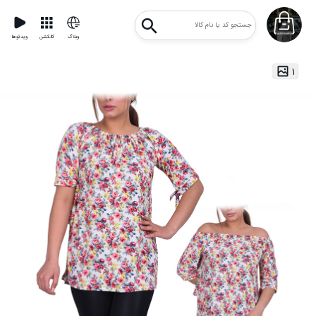
وبلاگ
کالکشن
ویدئوها
۱