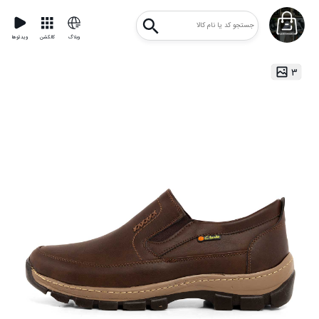
وبلاگ
کالکشن
ویدئوها
۳