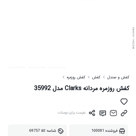
کفش و صندل
کفش
کفش روزمره
کفش روزمره مردانه Clarks مدل 35992
بفرست برای دوستات
فروشنده
100081
شناسه کالا
69757