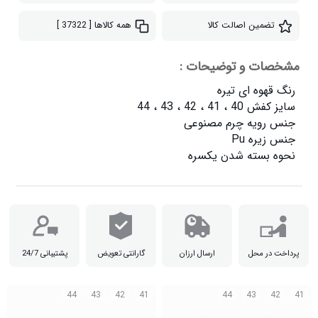
تضمین اصالت کالا
همه کالاها
[ 37322 ]
مشخصات و توضیحات :
نحوه بسته شدن یکسره

پرداخت در محل
ارسال ارزان
گارانتی تعویض
پشتیبانی 24/7
44
43
42
41
44
43
42
41