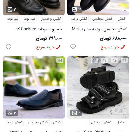
...
...
۲
۳
کفش
کفش مجلسی
کفش و صندل
کفش و صندل
نیم بوت
نیم بوت مردا
کفش مجلسی مردانه مدل Metis
نیم بوت مردانه Chelsea کد
کد 6328
6413
۶۸۸,۰۰۰ تومان
۷۹۹,۰۰۰ تومان
خرید سریع
خرید سریع
44
44
43
42
41
...
...
۳
۲
صندل
کفش و صندل
کفش
کفش مجلسی
کفش و صندل