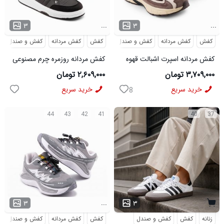
...
...
۳
۳
کفش
کفش مردانه
کفش و صندل
کفش
کفش مردانه
کفش و صندل
کفش مردانه اسپرت اشبالت قهوه
کفش مردانه روزمره چرم مصنوعی
ای Saucony مدل 50786
سفید مشکی On Running مدل
۳,۷۰۹,۰۰۰ تومان
۲,۶۰۹,۰۰۰ تومان
50920
خرید سریع
خرید سریع
8
44
43
42
41
40
37
...
۳
۳
زنانه
کفش
کفش و صندل
کفش
کفش مردانه
کفش و صندل